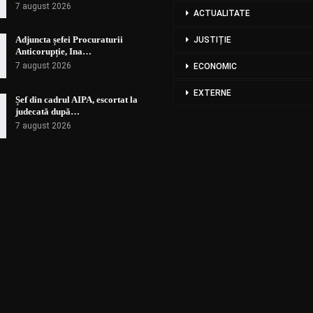
7 august 2026
ACTUALITATE
Adjuncta șefei Procuraturii
JUSTIȚIE
Anticorupție, Ina…
7 august 2026
ECONOMIC
EXTERNE
Șef din cadrul AIPA, escortat la
judecată după…
7 august 2026