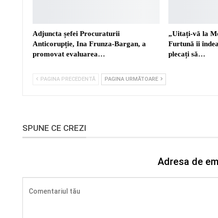
Adjuncta șefei Procuraturii
„Uitați-vă la M
Anticorupție, Ina Frunza-Bargan, a
Furtună îi înd
promovat evaluarea…
plecați să…
PAGINA PRECEDENTĂ
PAGINA URMĂTOARE
SPUNE CE CREZI
Adresa de ema