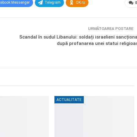
cebook Messenger
Telegram
OK.ru
URMĂTOAREA POSTARE
Scandal în sudul Libanului: soldați israelieni sancționa
după profanarea unei statui religioa
ACTUALITATE