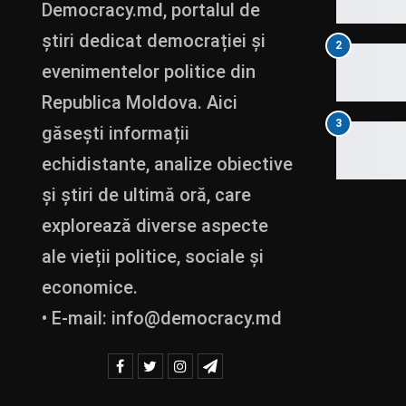
Democracy.md, portalul de
știri dedicat democrației și
2
evenimentelor politice din
Republica Moldova. Aici
3
găsești informații
echidistante, analize obiective
și știri de ultimă oră, care
explorează diverse aspecte
ale vieții politice, sociale și
economice.
• E-mail:
info@democracy.md