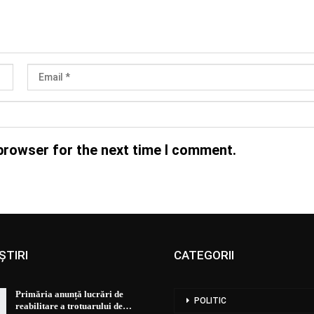
browser for the next time I comment.
ȘTIRI
CATEGORII
Primăria anunță lucrări de
POLITIC
reabilitare a trotuarului de…