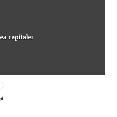
ea capitalei
0
și