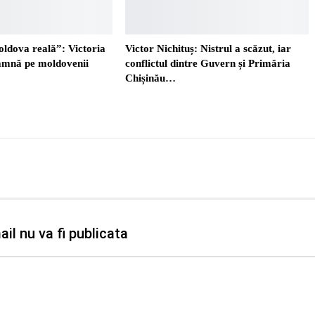
oldova reală”: Victoria
Victor Nichituș: Nistrul a scăzut, iar
eamnă pe moldovenii
conflictul dintre Guvern și Primăria
Chișinău…
il nu va fi publicata