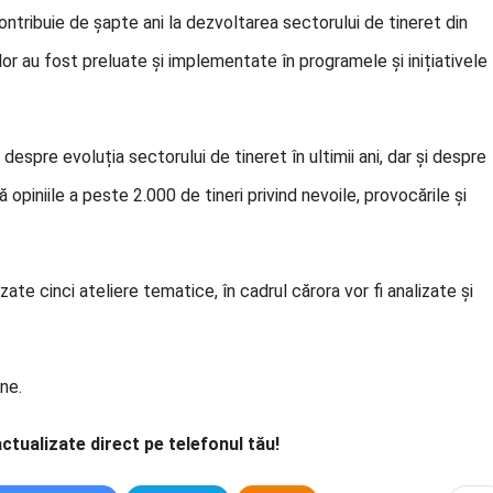
contribuie de șapte ani la dezvoltarea sectorului de tineret din
ților au fost preluate și implementate în programele și inițiativele
 despre evoluția sectorului de tineret în ultimii ani, dar și despre
ă opiniile a peste 2.000 de tineri privind nevoile, provocările și
ate cinci ateliere tematice, în cadrul cărora vor fi analizate și
ne.
actualizate direct pe telefonul tău!