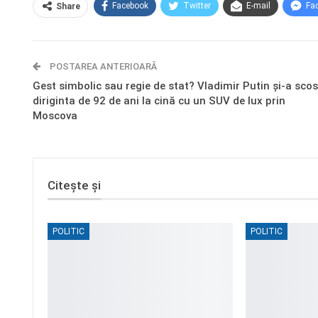
Facebook
Twitter
E-mail
Fa
Share
POSTAREA ANTERIOARĂ
Gest simbolic sau regie de stat? Vladimir Putin și-a scos
diriginta de 92 de ani la cină cu un SUV de lux prin
Moscova
Citește și
POLITIC
POLITIC