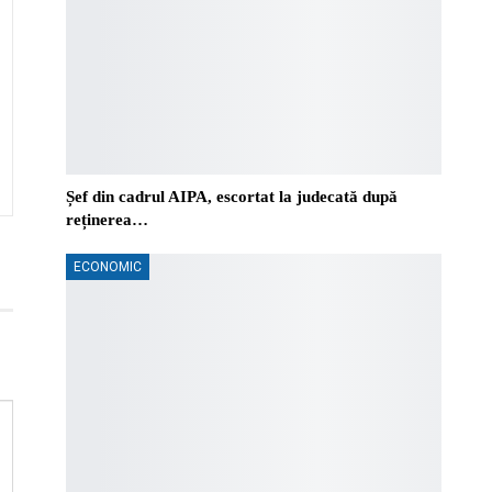
Șef din cadrul AIPA, escortat la judecată după
reținerea…
ECONOMIC