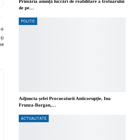
Primăria anunță lucrări de reabilitare a trotuarului
0
de pe…
POLITIC
ți
se
Adjuncta șefei Procuraturii Anticorupție, Ina
Frunza-Bargan,…
ACTUALITATE