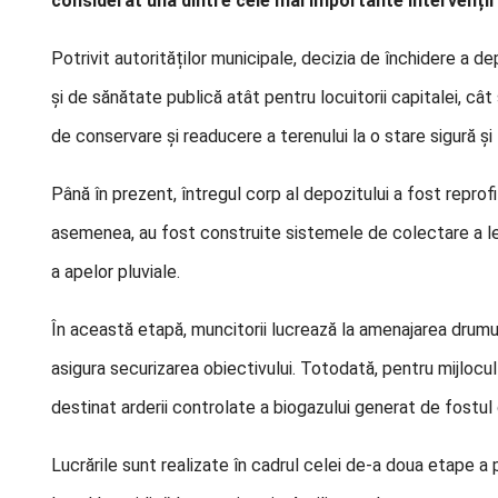
considerat una dintre cele mai importante intervenții d
Potrivit autorităților municipale, decizia de închidere a de
și de sănătate publică atât pentru locuitorii capitalei, cât 
de conservare și readucere a terenului la o stare sigură și
Până în prezent, întregul corp al depozitului a fost repro
asemenea, au fost construite sistemele de colectare a lev
a apelor pluviale.
În această etapă, muncitorii lucrează la amenajarea drumului
asigura securizarea obiectivului. Totodată, pentru mijlocul 
destinat arderii controlate a biogazului generat de fostul
Lucrările sunt realizate în cadrul celei de-a doua etape a p