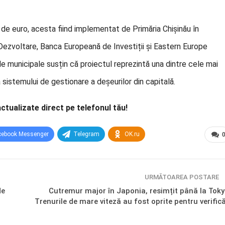
 de euro, acesta fiind implementat de Primăria Chișinău în
ezvoltare, Banca Europeană de Investiții și Eastern Europe
e municipale susțin că proiectul reprezintă una dintre cele mai
a sistemului de gestionare a deșeurilor din capitală.
actualizate direct pe telefonul tău!
cebook Messenger
Telegram
OK.ru
URMĂTOAREA POSTARE
de
Cutremur major în Japonia, resimțit până la Toky
Trenurile de mare viteză au fost oprite pentru verifică