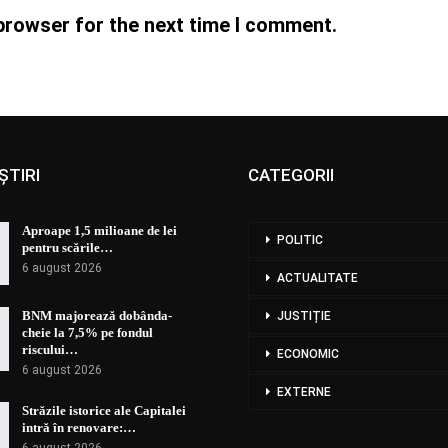
browser for the next time I comment.
ȘTIRI
CATEGORII
Aproape 1,5 milioane de lei
POLITIC
pentru scările…
6 august 2026
ACTUALITATE
BNM majorează dobânda-
JUSTIȚIE
cheie la 7,5% pe fondul
riscului…
ECONOMIC
6 august 2026
EXTERNE
Străzile istorice ale Capitalei
intră în renovare:…