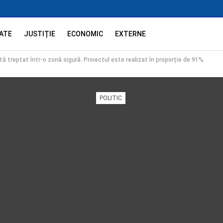
ATE
JUSTIȚIE
ECONOMIC
EXTERNE
ă treptat într-o zonă sigură. Proiectul este realizat în proporție de 91%
POLITIC