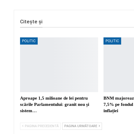
Citește și
POLITIC
POLITIC
Aproape 1,5 milioane de lei pentru
BNM majorează
scările Parlamentului: granit nou și
7,5% pe fondul 
sistem…
inflației
PAGINA PRECEDENTĂ
PAGINA URMĂTOARE