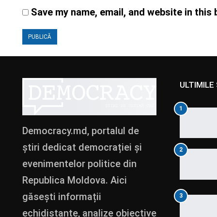
Save my name, email, and website in this 
ULTIMILE 
1
Democracy.md, portalul de
știri dedicat democrației și
2
evenimentelor politice din
Republica Moldova. Aici
găsești informații
3
echidistante, analize obiective