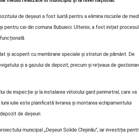
e mediu realizate în municipiu și la nivel național.
pozitului de deșeuri a fost luată pentru a elimina riscurile de med
și pentru cei din comuna Bubuieci. Ulterior, a fost inițiat procesul
 funcțională.
filat și acoperit cu membrane speciale și straturi de pământ. De
igatului și a gazului de depozit, precum și rețeaua de gestionar
 de inspecție și la instalarea viitorului gard perimetral, care va
lunii iulie este planificată livrarea și montarea echipamentului
 depozit de deșeuri.
roiectului municipal „Deșeuri Solide Chișinău”, iar investiția pent