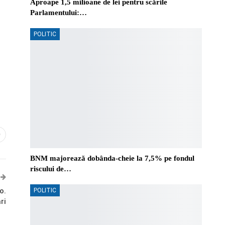
Aproape 1,5 milioane de lei pentru scările
Parlamentului:…
POLITIC
0
BNM majorează dobânda-cheie la 7,5% pe fondul
riscului de…
o.
POLITIC
ri