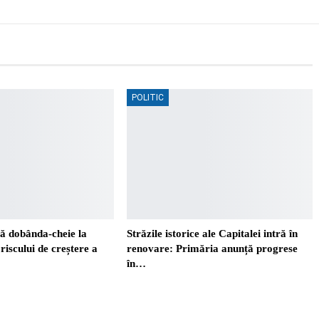
POLITIC
 dobânda-cheie la
Străzile istorice ale Capitalei intră în
riscului de creștere a
renovare: Primăria anunță progrese
în…