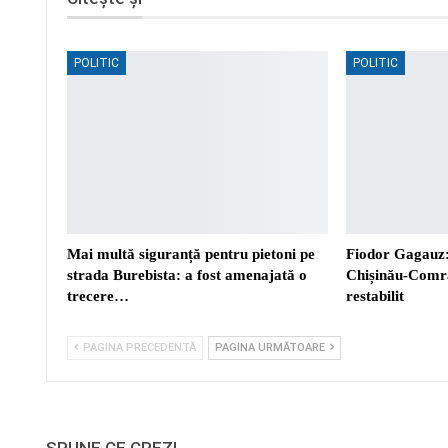
POLITIC
POLITIC
Mai multă siguranță pentru pietoni pe
Fiodor Gagauz:
strada Burebista: a fost amenajată o
Chișinău-Comra
trecere…
restabilit
PAGINA PRECEDENTĂ
PAGINA URMĂTOARE
SPUNE CE CREZI