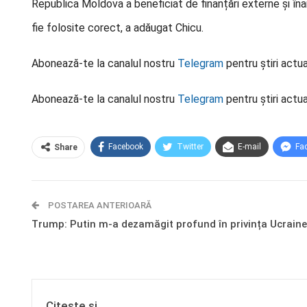
Republica Moldova a beneficiat de finanțări externe și î
fie folosite corect, a adăugat Chicu.
Abonează-te la canalul nostru
Telegram
pentru știri actua
Abonează-te la canalul nostru
Telegram
pentru știri actua
Facebook
Twitter
E-mail
Fa
Share
POSTAREA ANTERIOARĂ
Trump: Putin m-a dezamăgit profund în privința Ucraine
Citește și