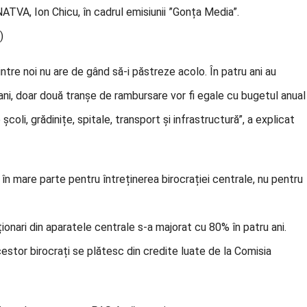
NATVA, Ion Chicu, în cadrul emisiunii ”Gonța Media”.
)
intre noi nu are de gând să-i păstreze acolo. În patru ani au
ani, doar două tranșe de rambursare vor fi egale cu bugetul anual
școli, grădinițe, spitale, transport și infrastructură”, a explicat
 în mare parte pentru întreținerea birocrației centrale, nu pentru
onari din aparatele centrale s-a majorat cu 80% în patru ani.
cestor birocrați se plătesc din credite luate de la Comisia