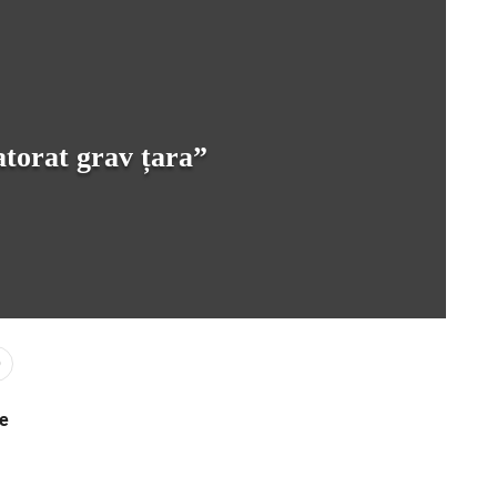
atorat grav țara”
0
de