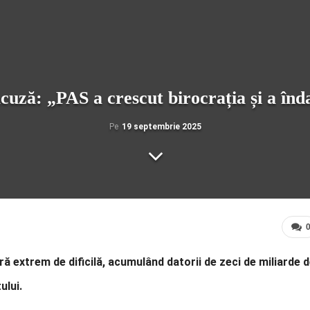
cuză: „PAS a crescut birocrația și a înd
Pe
19 septembrie 2025
ă extrem de dificilă, acumulând datorii de zeci de miliarde 
tului.