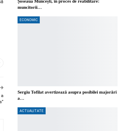
să
Șoseaua Muncești, în proces de reabilitare:
muncitorii…
ECONOMIC
0
Sergiu Tofilat avertizează asupra posibilei majorări
 a
a…
a”
ACTUALITATE