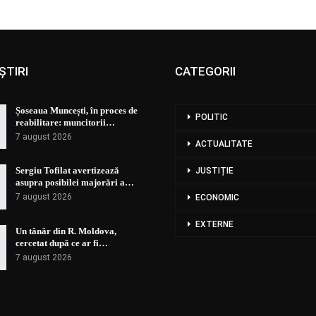
ȘTIRI
CATEGORII
Șoseaua Muncești, în proces de
POLITIC
reabilitare: muncitorii…
7 august 2026
ACTUALITATE
Sergiu Tofilat avertizează
JUSTIȚIE
asupra posibilei majorări a…
7 august 2026
ECONOMIC
EXTERNE
Un tânăr din R. Moldova,
cercetat după ce ar fi…
7 august 2026