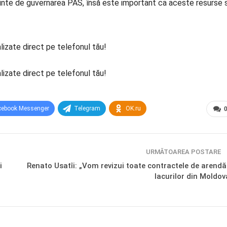
nainte de guvernarea PAS, însă este important ca aceste resurse 
lizate direct pe telefonul tău!
lizate direct pe telefonul tău!
cebook Messenger
Telegram
OK.ru
URMĂTOAREA POSTARE
i
Renato Usatîi: „Vom revizui toate contractele de arendă
lacurilor din Moldov