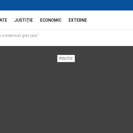
ATE
JUSTIȚIE
ECONOMIC
EXTERNE
i a îndatorat grav țara”
POLITIC