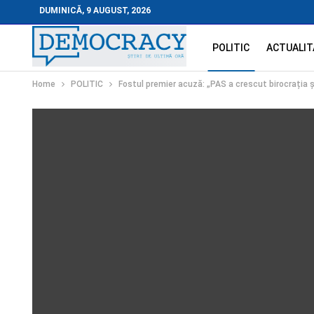
DUMINICĂ, 9 AUGUST, 2026
POLITIC
ACTUALIT
Home
POLITIC
Fostul premier acuză: „PAS a crescut birocrația ș