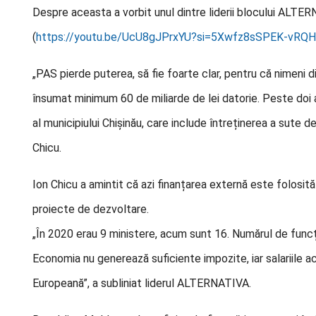
Despre aceasta a vorbit unul dintre liderii blocului ALTER
(
https://youtu.be/UcU8gJPrxYU?si=5Xwfz8sSPEK-vRQH
„PAS pierde puterea, să fie foarte clar, pentru că nimeni d
însumat minimum 60 de miliarde de lei datorie. Peste doi 
al municipiului Chișinău, care include întreținerea a sute de 
Chicu.
Ion Chicu a amintit că azi finanțarea externă este folosită
proiecte de dezvoltare.
„În 2020 erau 9 ministere, acum sunt 16. Numărul de funcți
Economia nu generează suficiente impozite, iar salariile a
Europeană”, a subliniat liderul ALTERNATIVA.