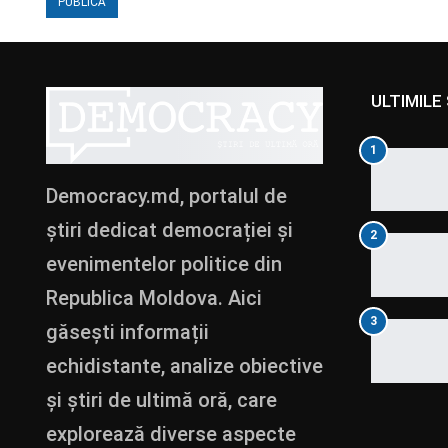
ULTIMILE 
1
Democracy.md, portalul de
știri dedicat democrației și
2
evenimentelor politice din
Republica Moldova. Aici
3
găsești informații
echidistante, analize obiective
și știri de ultimă oră, care
explorează diverse aspecte