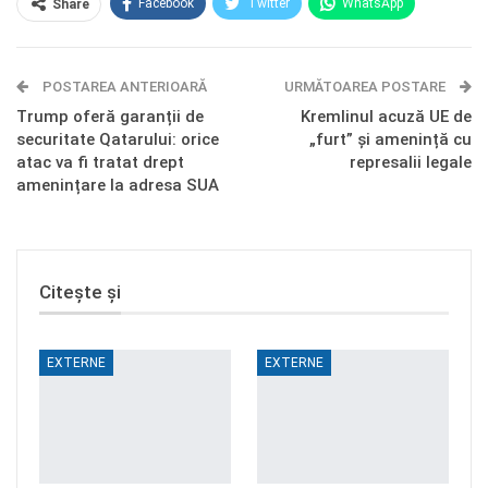
Facebook
Twitter
WhatsApp
Share
E-mail
Facebook Messenger
POSTAREA ANTERIOARĂ
Telegram
OK.ru
URMĂTOAREA POSTARE
Trump oferă garanții de
Kremlinul acuză UE de
securitate Qatarului: orice
„furt” și amenință cu
atac va fi tratat drept
represalii legale
amenințare la adresa SUA
Citește și
EXTERNE
EXTERNE