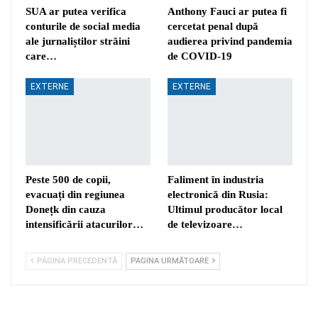
SUA ar putea verifica
Anthony Fauci ar putea fi
conturile de social media
cercetat penal după
ale jurnaliștilor străini
audierea privind pandemia
care…
de COVID-19
EXTERNE
EXTERNE
Peste 500 de copii,
Faliment în industria
evacuați din regiunea
electronică din Rusia:
Donețk din cauza
Ultimul producător local
intensificării atacurilor…
de televizoare…
PAGINA PRECEDENTĂ
PAGINA URMĂTOARE