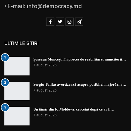
• E-mail:
info@democracy.md
ULTIMILE ȘTIRI
1
Șoseaua Muncești, în proces de reabilitare: muncitorii…
7 august 2026
2
Sergiu Tofilat avertizează asupra posibilei majorări a…
7 august 2026
3
Un tânăr din R. Moldova, cercetat după ce ar fi…
7 august 2026