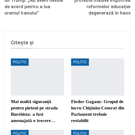
lui Trump: „Nu avem nevoie
proteste masive împotriva
de acord pentru a lua
reformelor educației
uraniul Iranului”
degenerază în haos
Citește și
POLITIC
POLITIC
Mai multă siguranță
Fiodor Gagauz: Grupul de
pentru pietoni pe strada
lucru Chișinău-Comrat din
Burebista: a fost
Parlament trebuie
amenajată o trecere…
restabilit
POLITIC
POLITIC