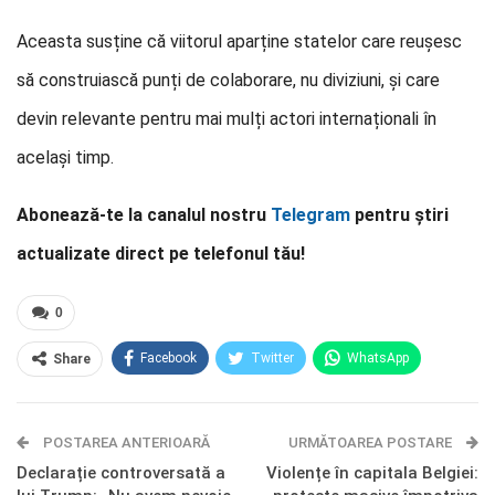
Aceasta susține că viitorul aparține statelor care reușesc
să construiască punți de colaborare, nu diviziuni, și care
devin relevante pentru mai mulți actori internaționali în
același timp.
Abonează-te la canalul nostru
Telegram
pentru știri
actualizate direct pe telefonul tău!
0
Facebook
Twitter
WhatsApp
Share
E-mail
Facebook Messenger
POSTAREA ANTERIOARĂ
Telegram
OK.ru
URMĂTOAREA POSTARE
Declarație controversată a
Violențe în capitala Belgiei: