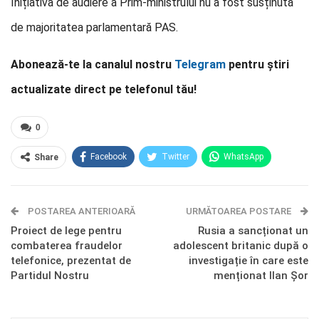
Inițiativa de audiere a Prim-ministrului nu a fost susținută
de majoritatea parlamentară PAS.
Abonează-te la canalul nostru
Telegram
pentru știri
actualizate direct pe telefonul tău!
0
Facebook
Twitter
WhatsApp
Share
E-mail
Facebook Messenger
POSTAREA ANTERIOARĂ
Telegram
OK.ru
URMĂTOAREA POSTARE
Proiect de lege pentru
Rusia a sancționat un
combaterea fraudelor
adolescent britanic după o
telefonice, prezentat de
investigație în care este
Partidul Nostru
menționat Ilan Șor