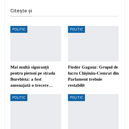
Citește și
POLITIC
POLITIC
Mai multă siguranță
Fiodor Gagauz: Grupul de
pentru pietoni pe strada
lucru Chișinău-Comrat din
Burebista: a fost
Parlament trebuie
amenajată o trecere…
restabilit
POLITIC
POLITIC