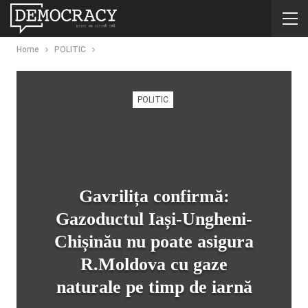
Home
POLITIC
POLITIC
Gavrilița confirmă:
Gazoductul Iași-Ungheni-
Chișinău nu poate asigura
R.Moldova cu gaze
naturale pe timp de iarnă