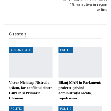
18, va activa în regim
extins
Citește și
ACTUALITATE
POLITIC
Victor Nichituș: Nistrul a
Bilanț MAN în Parlament:
scăzut, iar conflictul dintre
proiecte privind
Guvern și Primăria
administrația locală,
Chișinău…
repatrierea…
POLITIC
POLITIC