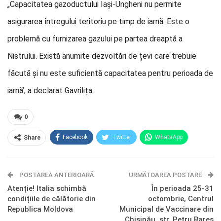
„Capacitatea gazoductului Iași-Ungheni nu permite
asigurarea întregului teritoriu pe timp de iarnă. Este o
problemă cu furnizarea gazului pe partea dreaptă a
Nistrului. Există anumite dezvoltări de țevi care trebuie
făcută și nu este suficientă capacitatea pentru perioada de
iarnă’, a declarat Gavrilița.
0
Facebook
Twitter
WhatsApp
Share
E-mail
Facebook Messenger
POSTAREA ANTERIOARĂ
Telegram
OK.ru
URMĂTOAREA POSTARE
Atenție! Italia schimbă
În perioada 25-31
condițiile de călătorie din
octombrie, Centrul
Republica Moldova
Municipal de Vaccinare din
Chișinău, str. Petru Rareș