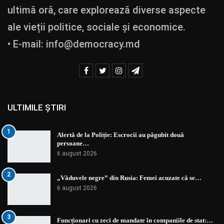
ultimă oră, care explorează diverse aspecte
ale vieții politice, sociale și economice.
• E-mail:
info@democracy.md
ULTIMILE ȘTIRI
1
Alertă de la Poliție: Escrocii au păgubit două
persoane…
6 august 2026
2
„Văduvele negre” din Rusia: Femei acuzate că se…
6 august 2026
3
Funcționari cu zeci de mandate în companiile de stat:…