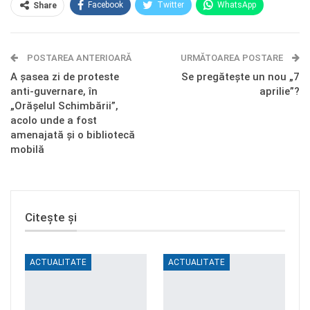
Facebook
Twitter
WhatsApp
Share
E-mail
Facebook Messenger
POSTAREA ANTERIOARĂ
Telegram
OK.ru
URMĂTOAREA POSTARE
A șasea zi de proteste
Se pregătește un nou „7
anti-guvernare, în
aprilie”?
„Orășelul Schimbării”,
acolo unde a fost
amenajată și o bibliotecă
mobilă
Citește și
ACTUALITATE
ACTUALITATE