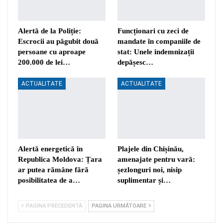
Alertă de la Poliție:
Funcționari cu zeci de
Escrocii au păgubit două
mandate în companiile de
persoane cu aproape
stat: Unele indemnizații
200.000 de lei…
depășesc…
ACTUALITATE
ACTUALITATE
Alertă energetică în
Plajele din Chișinău,
Republica Moldova: Țara
amenajate pentru vară:
ar putea rămâne fără
șezlonguri noi, nisip
posibilitatea de a…
suplimentar și…
PAGINA PRECEDENTĂ
PAGINA URMĂTOARE