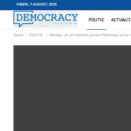
VINERI, 7 AUGUST, 2026
POLITIC
ACTUALIT
Home
POLITIC
Ghimpu: „N‑am semnat pentru Plahotniuc și nu v