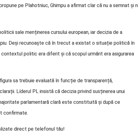
r propune pe Plahotniuc, Ghimpu a afirmat clar că nu a semnat și 
oliticii sale menținerea cursului european, iar decizia de a
cipiu. Deși recunoaște că în trecut a existat o situație politică în
contextul politic era diferit și că scopul urmărit era asigurarea
figura sa trebuie evaluată în funcție de transparență,
larații. Líderul PL insistă că decizia privind susținerea unui
majoritate parlamentară clară este constituită și după ce
nt confirmate.
lizate direct pe telefonul tău!