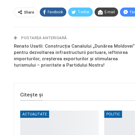
Facebook
Twitter
E-mail
Fa
Share
POSTAREA ANTERIOARĂ
Renato Usatîi: Construcția Canalului „Dunărea Moldovei”
pentru dezvoltarea infrastructurii portuare, ieftinirea
importurilor, creșterea exporturilor și stimularea
turismului – prioritate a Partidului Nostru!
Citește și
ACTUALITATE
POLITIC