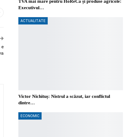
TVA mai mare pentru HoReCa și produse agricole:
Executivul…
0
ACTUALITATE
 e
va
Victor Nichituș: Nistrul a scăzut, iar conflictul
dintre…
ECONOMIC