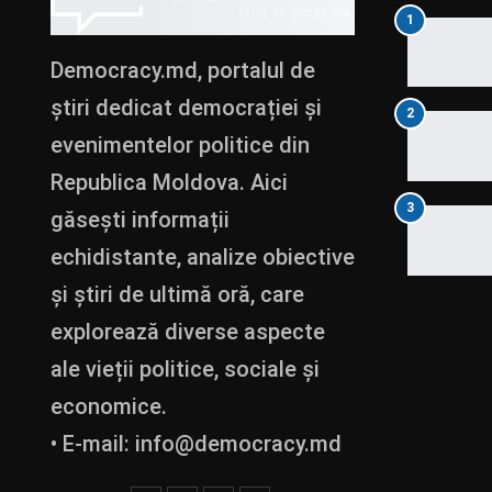
1
Democracy.md, portalul de
știri dedicat democrației și
2
evenimentelor politice din
Republica Moldova. Aici
3
găsești informații
echidistante, analize obiective
și știri de ultimă oră, care
explorează diverse aspecte
ale vieții politice, sociale și
economice.
• E-mail:
info@democracy.md