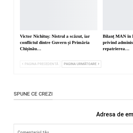
Victor Nichituș: Nistrul a scăzut, iar
Bilanț MAN în 
conflictul dintre Guvern și Primăria
privind adminis
Chișinău…
repatrierea…
PAGINA PRECEDENTĂ
PAGINA URMĂTOARE
SPUNE CE CREZI
Adresa de ema