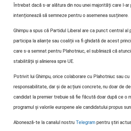
Întrebat dacă s-ar alătura din nou unei majorități care l‑a
intenționează să semneze pentru o asemenea susținere.
Ghimpu a spus că Partidul Liberal are ca punct central al p
participa la alianțe sau coaliții va fi ghidată de acest prin
care s‑a semnat pentru Plahotniuc, el subliniază că atunci 
stabilității și alinierea spre UE.
Potrivit lui Ghimpu, orice colaborare cu Plahotniuc sau cu 
responsabilitate, dar și de acțiuni concrete, nu doar de dec
candidat la premier trebuie să fie făcută doar după ce o 
programul și valorile europene ale candidatului propus su
Abonează-te la canalul nostru
Telegram
pentru știri actua