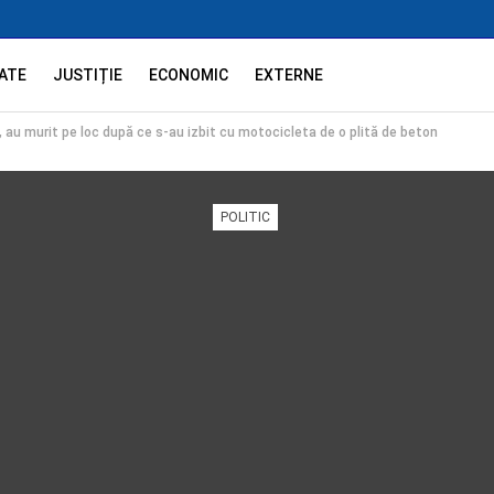
ATE
JUSTIȚIE
ECONOMIC
EXTERNE
ni, au murit pe loc după ce s-au izbit cu motocicleta de o plită de beton
POLITIC