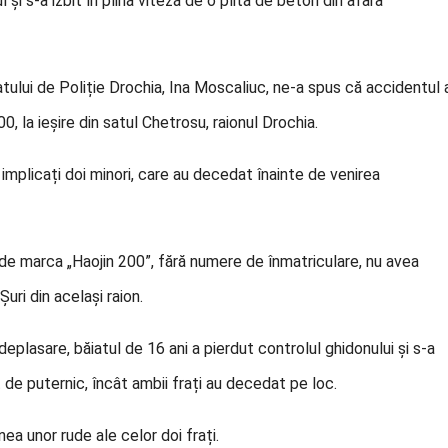
și s-a izbit în plină viteză de o plită de beton din afara
tului de Poliție Drochia, Ina Moscaliuc, ne-a spus că accidentul 
00, la ieșire din satul Chetrosu, raionul Drochia.
t implicați doi minori, care au decedat înainte de venirea
de marca „Haojin 200”, fără numere de înmatriculare, nu avea
uri din același raion.
eplasare, băiatul de 16 ani a pierdut controlul ghidonului și s-a
t de puternic, încât ambii frați au decedat pe loc.
ea unor rude ale celor doi frați.