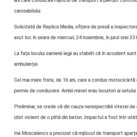
ani care conducea mijlocul de transport a pierdut controlul 
carosabilului.
Solicitată de Replica Media, ofițera de presă a Inspectora
avut loc în seara de miercuri, 24 noiembrie, în jurul orei 23:
La fața locului oamenii legii au stabilit că în accident sun
ambulanței.
Cel mai mare frate, de 16 ani, care a condus motocicletă 
permis de conducere. Ambii minori erau locuitori ai satului Ș
Preliminar, se crede că din cauza nerespectării vitezei de d
izbit violent de o plită din beton. Impactul a fost într-atâ
Ina Moscalenco a precizat că mijlocul de transport aparțin