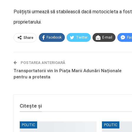
Polițiștii urmează să stabilească dacă motocicleta a fost 
proprietarului.
Facebook
Twitter
E-mail
Fa
Share
POSTAREA ANTERIOARĂ
Transportatorii vin în Piața Marii Adunări Naționale
pentru a protesta
Citește și
POLITIC
POLITIC