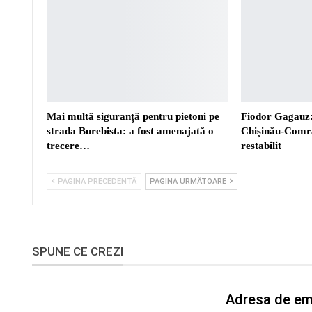
Mai multă siguranță pentru pietoni pe
Fiodor Gagauz:
strada Burebista: a fost amenajată o
Chișinău-Comra
trecere…
restabilit
PAGINA PRECEDENTĂ
PAGINA URMĂTOARE
SPUNE CE CREZI
Adresa de ema