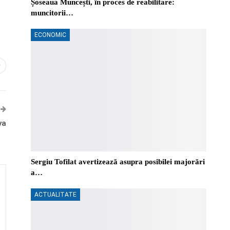
Șoseaua Muncești, în proces de reabilitare:
muncitorii…
ECONOMIC
0
va
Sergiu Tofilat avertizează asupra posibilei majorări
a…
ACTUALITATE