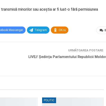
transmisă minorilor sau aceștia ar fi luat-o fără permisiunea
cebook Messenger
Telegram
OK.ru
URMĂTOAREA POSTARE
LIVE// Ședința Parlamentului Republicii Moldo
POLITIC