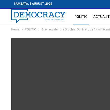
SÂMBĂTĂ, 8 AUGUST, 2026
POLITIC
ACTUALIT
Home
POLITIC
Grav accident la Drochia: Doi frați, de 14 și 16 a