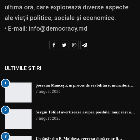
ultimă oră, care explorează diverse aspecte
ale vieții politice, sociale și economice.
• E-mail:
info@democracy.md
ULTIMILE ȘTIRI
1
Șoseaua Muncești, în proces de reabilitare: muncitorii…
7 august 2026
2
Sergiu Tofilat avertizează asupra posibilei majorări a…
7 august 2026
3
Un tânăr din R. Moldova, cercetat după ce ar fi…