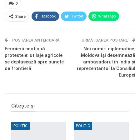
0
Facebook
Twitter
WhatsApp
Share
E-mail
Facebook Messenger
POSTAREA ANTERIOARĂ
Telegram
OK.ru
URMĂTOAREA POSTARE
Fermierii continuă
Noi numiri diplomatice:
protestele: utilaje agricole
Moldova își desemnează
se deplasează spre puncte
ambasadorul în India și
de frontieră
reprezentantul la Consiliul
Europei
Citește și
POLITIC
POLITIC