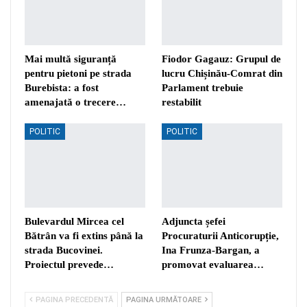
Mai multă siguranță
Fiodor Gagauz: Grupul de
pentru pietoni pe strada
lucru Chișinău-Comrat din
Burebista: a fost
Parlament trebuie
amenajată o trecere…
restabilit
POLITIC
POLITIC
Bulevardul Mircea cel
Adjuncta șefei
Bătrân va fi extins până la
Procuraturii Anticorupție,
strada Bucovinei.
Ina Frunza-Bargan, a
Proiectul prevede…
promovat evaluarea…
PAGINA PRECEDENTĂ
PAGINA URMĂTOARE