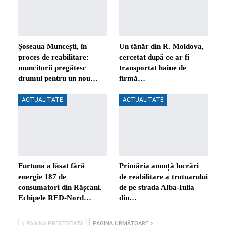
Șoseaua Muncești, în
Un tânăr din R. Moldova,
proces de reabilitare:
cercetat după ce ar fi
muncitorii pregătesc
transportat haine de
drumul pentru un nou…
firmă…
ACTUALITATE
ACTUALITATE
Furtuna a lăsat fără
Primăria anunță lucrări
energie 187 de
de reabilitare a trotuarului
consumatori din Râșcani.
de pe strada Alba-Iulia
Echipele RED-Nord…
din…
PAGINA PRECEDENTĂ
PAGINA URMĂTOARE