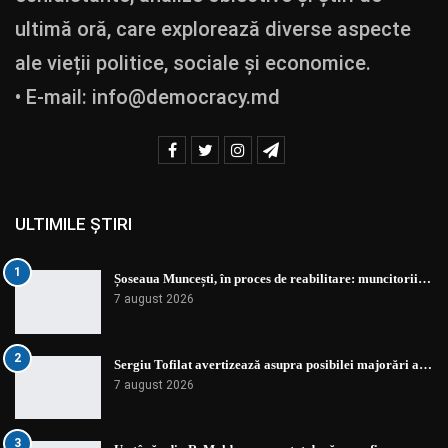
ultimă oră, care explorează diverse aspecte
ale vieții politice, sociale și economice.
• E-mail:
info@democracy.md
ULTIMILE ȘTIRI
1
Șoseaua Muncești, în proces de reabilitare: muncitorii…
7 august 2026
2
Sergiu Tofilat avertizează asupra posibilei majorări a…
7 august 2026
3