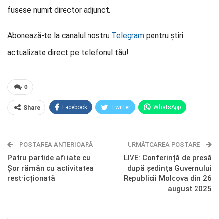
fusese numit director adjunct.
Abonează-te la canalul nostru
Telegram
pentru știri
actualizate direct pe telefonul tău!
0
Facebook
Twitter
WhatsApp
Share
E-mail
Facebook Messenger
POSTAREA ANTERIOARĂ
Telegram
OK.ru
URMĂTOAREA POSTARE
Patru partide afiliate cu
LIVE: Conferință de presă
Șor rămân cu activitatea
după ședința Guvernului
restricționată
Republicii Moldova din 26
august 2025