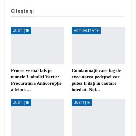
Citește și
JUSTIȚIE
ACTUALITATE
Proces-verbal fals pe
Condamnații care fug de
numele Ludmilei Vartic:
executarea pedepsei vor
Procuratura Anticorupție
putea fi dați în căutare
a trimis…
imediat. Noi…
JUSTIȚIE
JUSTIȚIE