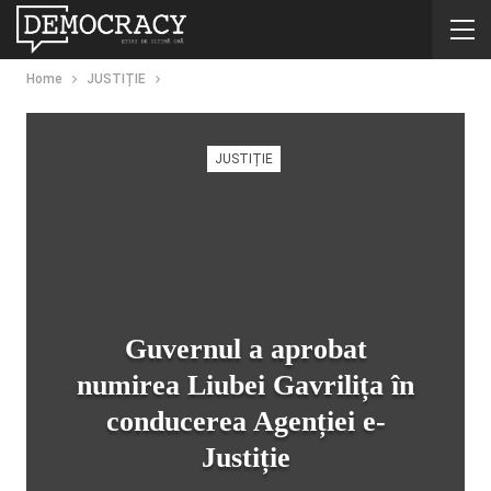
Home
JUSTIȚIE
JUSTIȚIE
Guvernul a aprobat
numirea Liubei Gavrilița în
conducerea Agenției e-
Justiție