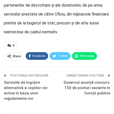
partenerilor de dezvoltare și ale donatorilor, de pe urma
serviciilor prestate de către Oficiu, din mijloacele financiare
primite de la bugetul de stat, precum și din alte surse
neinterzise de cadrul normativ.
0
Facebook
Twitter
WhatsApp
Share
E-mail
Facebook Messenger
POSTAREA ANTERIOARĂ
Telegram
OK.ru
URMĂTOAREA POSTARE
Serviciile de îngrijire
Guvernul anunță concurs:
alternativă a copiilor vor
150 de posturi vacante în
activa în baza unor
funcții publice
regulamente noi