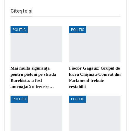
Citește și
POLITIC
POLITIC
Mai multă siguranță
Fiodor Gagauz: Grupul de
pentru pietoni pe strada
lucru Chișinău-Comrat din
Burebista: a fost
Parlament trebuie
amenajată o trecere…
restabilit
POLITIC
POLITIC