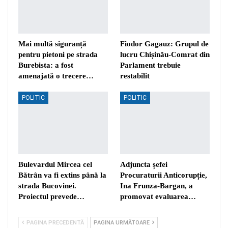
Mai multă siguranță
Fiodor Gagauz: Grupul de
pentru pietoni pe strada
lucru Chișinău-Comrat din
Burebista: a fost
Parlament trebuie
amenajată o trecere…
restabilit
POLITIC
POLITIC
Bulevardul Mircea cel
Adjuncta șefei
Bătrân va fi extins până la
Procuraturii Anticorupție,
strada Bucovinei.
Ina Frunza-Bargan, a
Proiectul prevede…
promovat evaluarea…
PAGINA PRECEDENTĂ
PAGINA URMĂTOARE