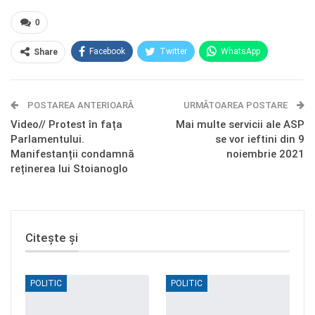
0
Facebook
Twitter
WhatsApp
Share
E-mail
Facebook Messenger
POSTAREA ANTERIOARĂ
Telegram
OK.ru
URMĂTOAREA POSTARE
Video// Protest în fața
Mai multe servicii ale ASP
Parlamentului.
se vor ieftini din 9
Manifestanții condamnă
noiembrie 2021
reținerea lui Stoianoglo
Citește și
POLITIC
POLITIC