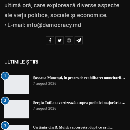
ultimă oră, care explorează diverse aspecte
ale vieții politice, sociale și economice.
• E-mail:
info@democracy.md
ULTIMILE ȘTIRI
1
Șoseaua Muncești, în proces de reabilitare: muncitorii…
7 august 2026
2
Sergiu Tofilat avertizează asupra posibilei majorări a…
7 august 2026
3
Un tânăr din R. Moldova, cercetat după ce ar fi…