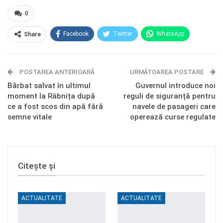
0
Facebook
Twitter
WhatsApp
Share
E-mail
Facebook Messenger
POSTAREA ANTERIOARĂ
Telegram
OK.ru
URMĂTOAREA POSTARE
Bărbat salvat în ultimul
Guvernul introduce noi
moment la Râbnița după
reguli de siguranță pentru
ce a fost scos din apă fără
navele de pasageri care
semne vitale
operează curse regulate
Citește și
ACTUALITATE
ACTUALITATE