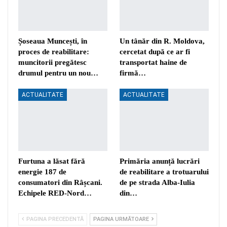
Șoseaua Muncești, în
Un tânăr din R. Moldova,
proces de reabilitare:
cercetat după ce ar fi
muncitorii pregătesc
transportat haine de
drumul pentru un nou…
firmă…
ACTUALITATE
ACTUALITATE
Furtuna a lăsat fără
Primăria anunță lucrări
energie 187 de
de reabilitare a trotuarului
consumatori din Râșcani.
de pe strada Alba-Iulia
Echipele RED-Nord…
din…
PAGINA PRECEDENTĂ
PAGINA URMĂTOARE