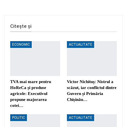
Citește și
ECONOMIC
ACTUALITATE
TVA mai mare pentru
Victor Nichituș: Nistrul a
HoReCa și produse
scăzut, iar conflictul dintre
agricole: Executivul
Guvern și Primăria
propune majorarea
Chișinău…
cotei…
POLITIC
ACTUALITATE