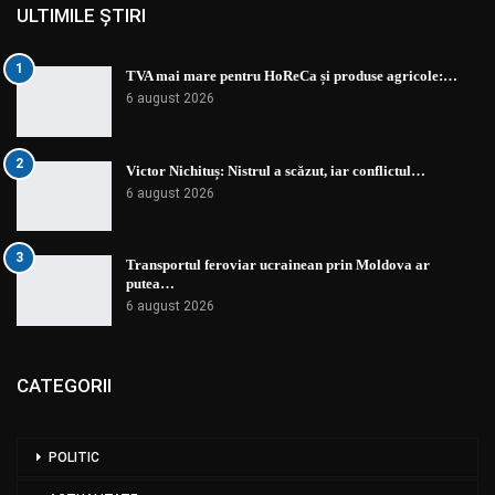
ULTIMILE ȘTIRI
1
TVA mai mare pentru HoReCa și produse agricole:…
6 august 2026
2
Victor Nichituș: Nistrul a scăzut, iar conflictul…
6 august 2026
3
Transportul feroviar ucrainean prin Moldova ar
putea…
6 august 2026
CATEGORII
POLITIC