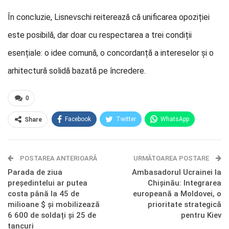
În concluzie, Lisnevschi reiterează că unificarea opoziției
este posibilă, dar doar cu respectarea a trei condiții
esențiale: o idee comună, o concordanță a intereselor și o
arhitectură solidă bazată pe încredere.
0
Facebook
Twitter
WhatsApp
Share
E-mail
Facebook Messenger
POSTAREA ANTERIOARĂ
Telegram
OK.ru
URMĂTOAREA POSTARE
Parada de ziua
Ambasadorul Ucrainei la
președintelui ar putea
Chișinău: Integrarea
costa până la 45 de
europeană a Moldovei, o
milioane $ și mobilizează
prioritate strategică
6 600 de soldați și 25 de
pentru Kiev
tancuri