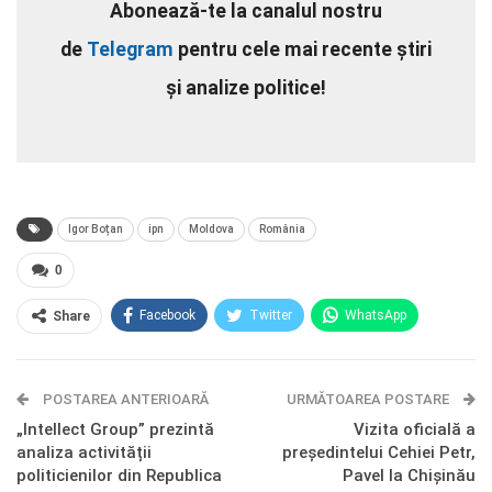
Abonează-te la canalul nostru
de
Telegram
pentru cele mai recente știri
și analize politice!
Igor Boțan
ipn
Moldova
România
0
Facebook
Twitter
WhatsApp
Share
E-mail
Facebook Messenger
POSTAREA ANTERIOARĂ
Telegram
OK.ru
URMĂTOAREA POSTARE
„Intellect Group” prezintă
Vizita oficială a
analiza activității
președintelui Cehiei Petr,
politicienilor din Republica
Pavel la Chișinău