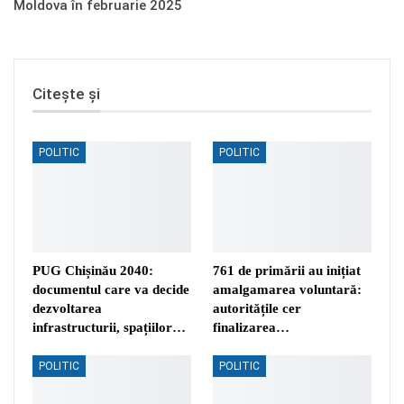
Moldova în februarie 2025
Citește și
POLITIC
POLITIC
PUG Chișinău 2040:
761 de primării au inițiat
documentul care va decide
amalgamarea voluntară:
dezvoltarea
autoritățile cer
infrastructurii, spațiilor…
finalizarea…
POLITIC
POLITIC