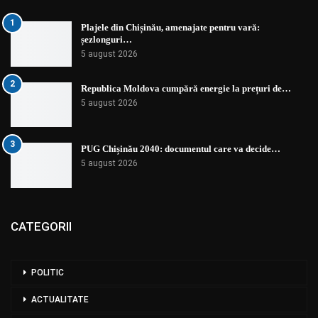
1
Plajele din Chișinău, amenajate pentru vară:
șezlonguri…
5 august 2026
2
Republica Moldova cumpără energie la prețuri de…
5 august 2026
3
PUG Chișinău 2040: documentul care va decide…
5 august 2026
CATEGORII
POLITIC
ACTUALITATE