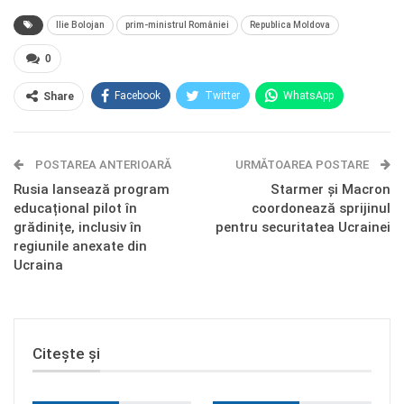
Ilie Bolojan
prim-ministrul României
Republica Moldova
0
Facebook
Twitter
WhatsApp
Share
E-mail
Facebook Messenger
POSTAREA ANTERIOARĂ
Telegram
OK.ru
URMĂTOAREA POSTARE
Rusia lansează program
Starmer și Macron
educațional pilot în
coordonează sprijinul
grădinițe, inclusiv în
pentru securitatea Ucrainei
regiunile anexate din
Ucraina
Citește și