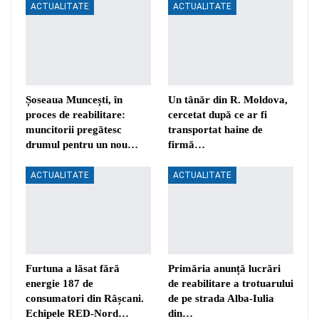
ACTUALITATE
ACTUALITATE
Șoseaua Muncești, în
Un tânăr din R. Moldova,
proces de reabilitare:
cercetat după ce ar fi
muncitorii pregătesc
transportat haine de
drumul pentru un nou…
firmă…
ACTUALITATE
ACTUALITATE
Furtuna a lăsat fără
Primăria anunță lucrări
energie 187 de
de reabilitare a trotuarului
consumatori din Râșcani.
de pe strada Alba-Iulia
Echipele RED-Nord…
din…