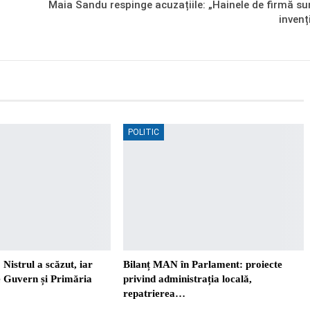
Maia Sandu respinge acuzațiile: „Hainele de firmă su
invenți
POLITIC
 Nistrul a scăzut, iar
Bilanț MAN în Parlament: proiecte
re Guvern și Primăria
privind administrația locală,
repatrierea…