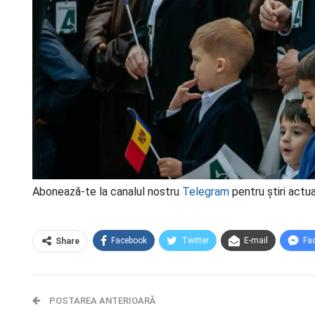
Abonează-te la canalul nostru
Telegram
pentru știri actua
Facebook
Twitter
E-mail
Fa
Share
POSTAREA ANTERIOARĂ