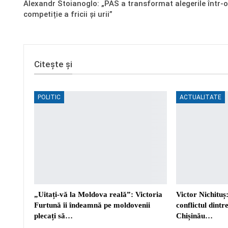
Alexandr Stoianoglo: „PAS a transformat alegerile într-o
competiție a fricii și urii”
Citește și
POLITIC
ACTUALITATE
„Uitați-vă la Moldova reală”: Victoria
Victor Nichituș:
Furtună îi îndeamnă pe moldovenii
conflictul dint
plecați să…
Chișinău…