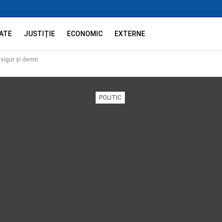
ATE
JUSTIȚIE
ECONOMIC
EXTERNE
sigur și demn
POLITIC