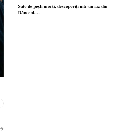
Sute de pești morți, descoperiți într-un iaz din
Dănceni.…
0