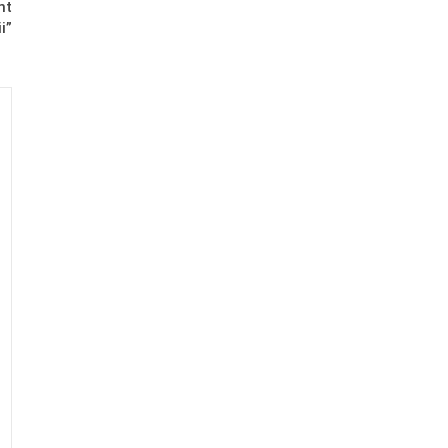
nt
i”