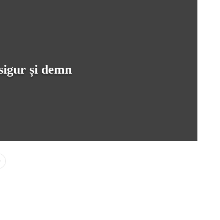
igur și demn
0