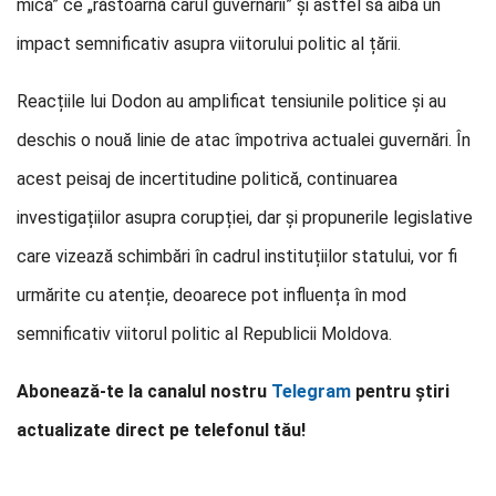
mică” ce „răstoarnă carul guvernării” și astfel să aibă un
impact semnificativ asupra viitorului politic al țării.
Reacțiile lui Dodon au amplificat tensiunile politice și au
deschis o nouă linie de atac împotriva actualei guvernări. În
acest peisaj de incertitudine politică, continuarea
investigațiilor asupra corupției, dar și propunerile legislative
care vizează schimbări în cadrul instituțiilor statului, vor fi
urmărite cu atenție, deoarece pot influența în mod
semnificativ viitorul politic al Republicii Moldova.
Abonează-te la canalul nostru
Telegram
pentru știri
actualizate direct pe telefonul tău!