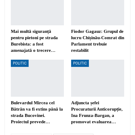
Mai multă siguranță
Fiodor Gagauz: Grupul de
pentru pietoni pe strada
lucru Chișinău-Comrat din
Burebista: a fost
Parlament trebuie
amenajată o trecere…
restabilit
POLITIC
POLITIC
Bulevardul Mircea cel
Adjuncta șefei
Bătrân va fi extins până la
Procuraturii Anticorupție,
strada Bucovinei.
Ina Frunza-Bargan, a
Proiectul prevede…
promovat evaluarea…