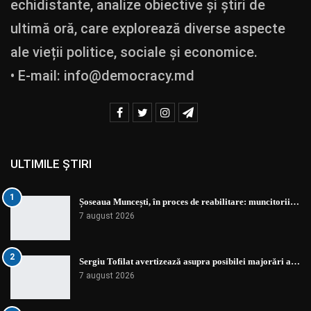
echidistante, analize obiective și știri de
ultimă oră, care explorează diverse aspecte
ale vieții politice, sociale și economice.
• E-mail:
info@democracy.md
ULTIMILE ȘTIRI
1
Șoseaua Muncești, în proces de reabilitare: muncitorii…
7 august 2026
2
Sergiu Tofilat avertizează asupra posibilei majorări a…
7 august 2026