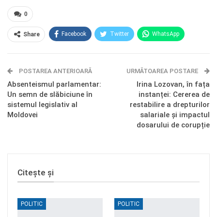
0
Facebook
Twitter
WhatsApp
Share
E-mail
Facebook Messenger
POSTAREA ANTERIOARĂ
Telegram
OK.ru
URMĂTOAREA POSTARE
Absenteismul parlamentar:
Irina Lozovan, în fața
Un semn de slăbiciune în
instanței: Cererea de
sistemul legislativ al
restabilire a drepturilor
Moldovei
salariale și impactul
dosarului de corupție
Citește și
POLITIC
POLITIC