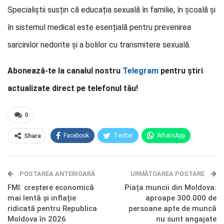
Specialiștii susțin că educația sexuală în familie, în școală și
în sistemul medical este esențială pentru prevenirea
sarcinilor nedorite și a bolilor cu transmitere sexuală.
Abonează-te la canalul nostru
Telegram
pentru știri
actualizate direct pe telefonul tău!
0
Facebook
Twitter
WhatsApp
Share
E-mail
Facebook Messenger
POSTAREA ANTERIOARĂ
Telegram
OK.ru
URMĂTOAREA POSTARE
FMI: creștere economică
Piața muncii din Moldova:
mai lentă și inflație
aproape 300.000 de
ridicată pentru Republica
persoane apte de muncă
Moldova în 2026
nu sunt angajate