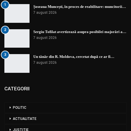
1
Șoseaua Muncești, în proces de reabilitare: muncitorii…
7 august 2026
2
Sergiu Tofilat avertizează asupra posibilei majorări a…
7 august 2026
3
Un tânăr din R. Moldova, cercetat după ce ar fi…
7 august 2026
CATEGORII
POLITIC
ACTUALITATE
JUSTIȚIE