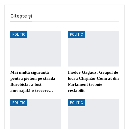
Citește și
POLITIC
POLITIC
Mai multă siguranță
Fiodor Gagauz: Grupul de
pentru pietoni pe strada
lucru Chișinău-Comrat din
Burebista: a fost
Parlament trebuie
amenajată o trecere…
restabilit
POLITIC
POLITIC