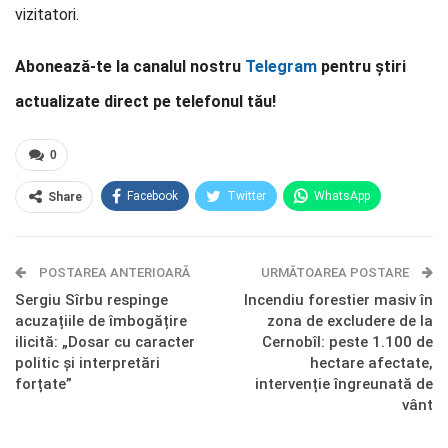
vizitatori.
Abonează-te la canalul nostru
Telegram
pentru știri
actualizate direct pe telefonul tău!
0
Facebook
Twitter
WhatsApp
Share
E-mail
Facebook Messenger
POSTAREA ANTERIOARĂ
Telegram
OK.ru
URMĂTOAREA POSTARE
Sergiu Sîrbu respinge
Incendiu forestier masiv în
acuzațiile de îmbogățire
zona de excludere de la
ilicită: „Dosar cu caracter
Cernobîl: peste 1.100 de
politic și interpretări
hectare afectate,
forțate”
intervenție îngreunată de
vânt