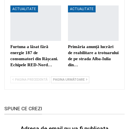
ACTUALITATE
ACTUALITATE
Furtuna a lăsat fără
Primăria anunță lucrări
energie 187 de
de reabilitare a trotuarului
consumatori din Râșcani.
de pe strada Alba-Iulia
Echipele RED-Nord…
din…
PAGINA PRECEDENTĂ
PAGINA URMĂTOARE
SPUNE CE CREZI
Adresa de email nu va fi publicata