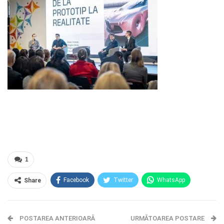
1
Facebook
Twitter
WhatsApp
Share
E-mail
Facebook Messenger
POSTAREA ANTERIOARĂ
Telegram
OK.ru
URMĂTOAREA POSTARE