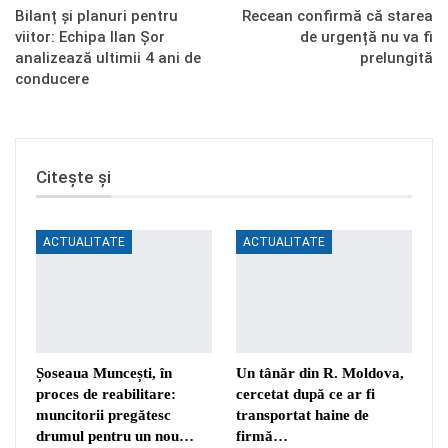
Bilanț și planuri pentru
Recean confirmă că starea
viitor: Echipa Ilan Șor
de urgență nu va fi
analizează ultimii 4 ani de
prelungită
conducere
Citește și
ACTUALITATE
ACTUALITATE
Șoseaua Muncești, în
Un tânăr din R. Moldova,
proces de reabilitare:
cercetat după ce ar fi
muncitorii pregătesc
transportat haine de
drumul pentru un nou…
firmă…