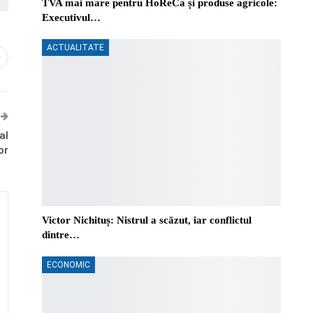
TVA mai mare pentru HoReCa și produse agricole:
Executivul…
ACTUALITATE
0
al
or
Victor Nichituș: Nistrul a scăzut, iar conflictul
dintre…
ECONOMIC