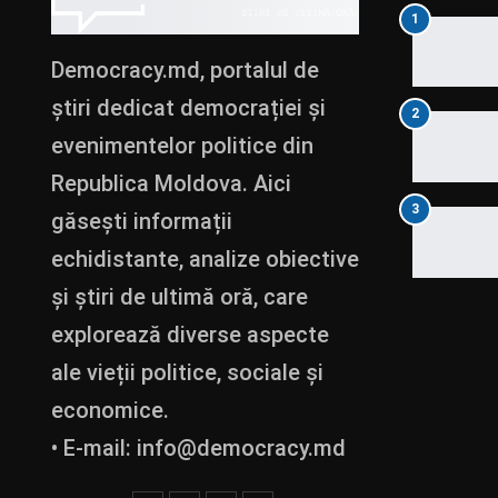
1
Democracy.md, portalul de
știri dedicat democrației și
2
evenimentelor politice din
Republica Moldova. Aici
3
găsești informații
echidistante, analize obiective
și știri de ultimă oră, care
explorează diverse aspecte
ale vieții politice, sociale și
economice.
• E-mail:
info@democracy.md