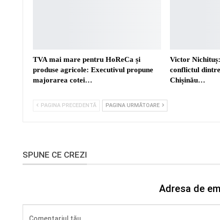
TVA mai mare pentru HoReCa și
Victor Nichituș:
produse agricole: Executivul propune
conflictul dint
majorarea cotei…
Chișinău…
PAGINA PRECEDENTĂ
PAGINA URMĂTOARE
SPUNE CE CREZI
Adresa de ema