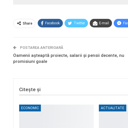
Facebook
Twitter
E-mail
Fa
Share
POSTAREA ANTERIOARĂ
Oamenii așteaptă proiecte, salarii și pensii decente, nu
promisiuni goale
Citește și
ECONOMIC
ACTUALITATE