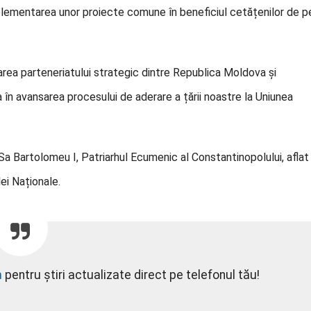
implementarea unor proiecte comune în beneficiul cetățenilor de p
area parteneriatului strategic dintre Republica Moldova și
a în avansarea procesului de aderare a țării noastre la Uniunea
a Sa Bartolomeu I, Patriarhul Ecumenic al Constantinopolului, aflat
lei Naționale.
m
pentru știri actualizate direct pe telefonul tău!