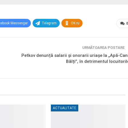
cebook Messenger
Telegram
OK.ru
URMĂTOAREA POSTARE
Petkov denunță salarii și onorarii uriașe la „Apă-Can
Bălți”, în detrimentul locuitoril
ACTUALITATE