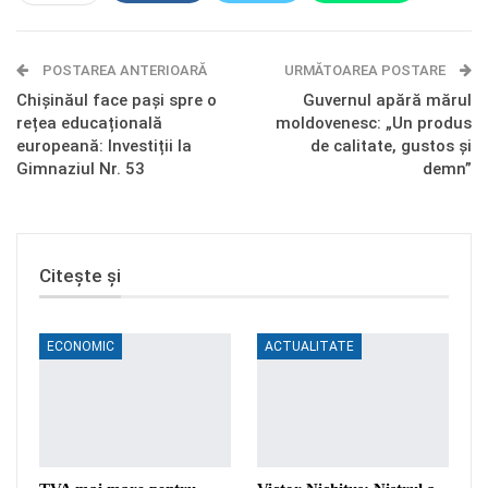
E-mail
Facebook Messenger
POSTAREA ANTERIOARĂ
Telegram
OK.ru
URMĂTOAREA POSTARE
Chișinăul face pași spre o
Guvernul apără mărul
rețea educațională
moldovenesc: „Un produs
europeană: Investiții la
de calitate, gustos și
Gimnaziul Nr. 53
demn”
Citește și
ECONOMIC
ACTUALITATE