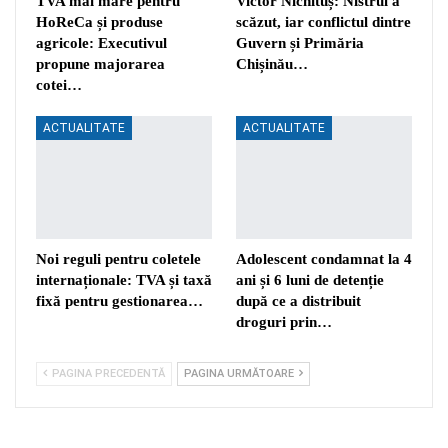
TVA mai mare pentru
Victor Nichituș: Nistrul a
HoReCa și produse
scăzut, iar conflictul dintre
agricole: Executivul
Guvern și Primăria
propune majorarea
Chișinău…
cotei…
ACTUALITATE
ACTUALITATE
Noi reguli pentru coletele
Adolescent condamnat la 4
internaționale: TVA și taxă
ani și 6 luni de detenție
fixă pentru gestionarea…
după ce a distribuit
droguri prin…
PAGINA PRECEDENTĂ
PAGINA URMĂTOARE