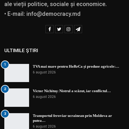
ale vieții politice, sociale și economice.
• E-mail:
info@democracy.md
ULTIMILE ȘTIRI
1
TVA mai mare pentru HoReCa și produse agricole:…
6 august 2026
2
Victor Nichituș: Nistrul a scăzut, iar conflictul…
6 august 2026
3
Transportul feroviar ucrainean prin Moldova ar
putea…
6 august 2026