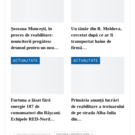
Șoseaua Muncești, în
Un tânăr din R. Moldova,
proces de reabilitare:
cercetat după ce ar fi
muncitorii pregătesc
transportat haine de
drumul pentru un nou…
firmă…
ACTUALITATE
ACTUALITATE
Furtuna a lăsat fără
Primăria anunță lucrări
energie 187 de
de reabilitare a trotuarului
consumatori din Râșcani.
de pe strada Alba-Iulia
Echipele RED-Nord…
din…
PAGINA PRECEDENTĂ
PAGINA URMĂTOARE