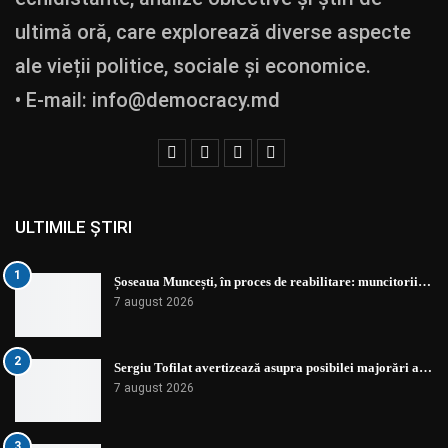
ultimă oră, care explorează diverse aspecte
ale vieții politice, sociale și economice.
• E-mail:
info@democracy.md
ULTIMILE ȘTIRI
1
Șoseaua Muncești, în proces de reabilitare: muncitorii…
7 august 2026
2
Sergiu Tofilat avertizează asupra posibilei majorări a…
7 august 2026
3