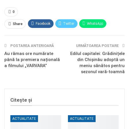
0
Facebook
Twitter
WhatsApp
Share
E-mail
Facebook Messenger
POSTAREA ANTERIOARĂ
Telegram
OK.ru
URMĂTOAREA POSTARE
Au rămas ore numărate
Edilul capitalei: Grădinițele
până la premiera națională
din Chișinău adoptă un
a filmului „VARVARA”
meniu sănătos pentru
sezonul vară-toamnă
Citește și
ACTUALITATE
ACTUALITATE