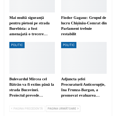
Mai multă siguranță
Fiodor Gagauz: Grupul de
pentru pietoni pe strada
lucru Chișinău-Comrat din
Burebista: a fost
Parlament trebuie
amenajată o trecere…
restabilit
POLITIC
POLITIC
Bulevardul Mircea cel
Adjuncta șefei
Bătrân va fi extins până la
Procuraturii Anticorupție,
strada Bucovinei.
Ina Frunza-Bargan, a
Proiectul prevede…
promovat evaluarea…
PAGINA PRECEDENTĂ
PAGINA URMĂTOARE