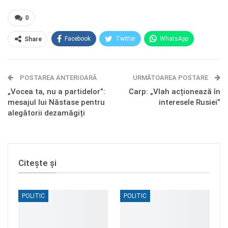
0
Facebook
Twitter
WhatsApp
Share
E-mail
Facebook Messenger
POSTAREA ANTERIOARĂ
Telegram
OK.ru
URMĂTOAREA POSTARE
„Vocea ta, nu a partidelor”:
Carp: „Vlah acționează în
mesajul lui Năstase pentru
interesele Rusiei”
alegătorii dezamăgiți
Citește și
POLITIC
POLITIC