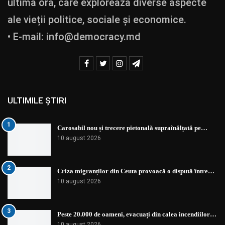
ultimă oră, care explorează diverse aspecte
ale vieții politice, sociale și economice.
• E-mail:
info@democracy.md
ULTIMILE ȘTIRI
1
Carosabil nou și trecere pietonală supraînălțată pe…
10 august 2026
2
Criza migranților din Ceuta provoacă o dispută între…
10 august 2026
3
Peste 20.000 de oameni, evacuați din calea incendiilor…
10 august 2026