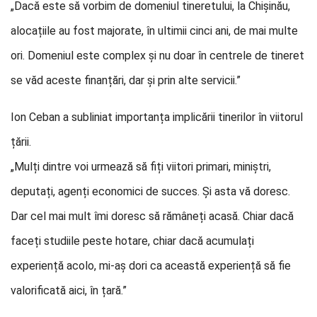
„Dacă este să vorbim de domeniul tineretului, la Chișinău,
alocațiile au fost majorate, în ultimii cinci ani, de mai multe
ori. Domeniul este complex și nu doar în centrele de tineret
se văd aceste finanțări, dar și prin alte servicii.”
Ion Ceban a subliniat importanța implicării tinerilor în viitorul
țării.
„Mulți dintre voi urmează să fiți viitori primari, miniștri,
deputați, agenți economici de succes. Și asta vă doresc.
Dar cel mai mult îmi doresc să rămâneți acasă. Chiar dacă
faceți studiile peste hotare, chiar dacă acumulați
experiență acolo, mi-aș dori ca această experiență să fie
valorificată aici, în țară.”