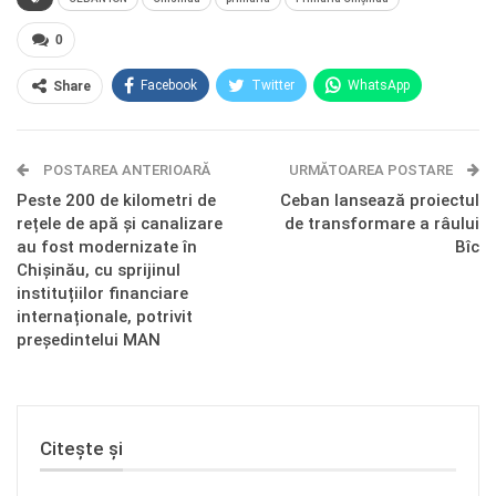
0
Facebook
Twitter
WhatsApp
Share
E-mail
Facebook Messenger
POSTAREA ANTERIOARĂ
Telegram
OK.ru
URMĂTOAREA POSTARE
Peste 200 de kilometri de
Ceban lansează proiectul
rețele de apă și canalizare
de transformare a râului
au fost modernizate în
Bîc
Chișinău, cu sprijinul
instituțiilor financiare
internaționale, potrivit
președintelui MAN
Citește și