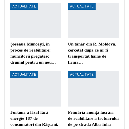
ACTUALITATE
ACTUALITATE
Șoseaua Muncești, în
Un tânăr din R. Moldova,
proces de reabilitare:
cercetat după ce ar fi
muncitorii pregătesc
transportat haine de
drumul pentru un nou…
firmă…
ACTUALITATE
ACTUALITATE
Furtuna a lăsat fără
Primăria anunță lucrări
energie 187 de
de reabilitare a trotuarului
consumatori din Râșcani.
de pe strada Alba-Iulia