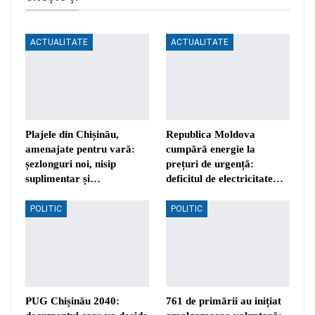
ACTUALITATE
ACTUALITATE
Plajele din Chișinău,
Republica Moldova
amenajate pentru vară:
cumpără energie la
șezlonguri noi, nisip
prețuri de urgență:
suplimentar și…
deficitul de electricitate…
POLITIC
POLITIC
PUG Chișinău 2040:
761 de primării au inițiat