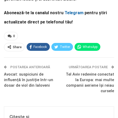
Abonează-te la canalul nostru
Telegram
pentru știri
actualizate direct pe telefonul tău!
0
Facebook
Twitter
WhatsApp
Share
E-mail
Facebook Messenger
POSTAREA ANTERIOARĂ
Telegram
OK.ru
URMĂTOAREA POSTARE
Avocat: suspiciuni de
Tel Aviv redevine conectat
influență în justiție într-un
la Europa: mai multe
dosar de viol din Ialoveni
companii aeriene își reiau
cursele
Citește și