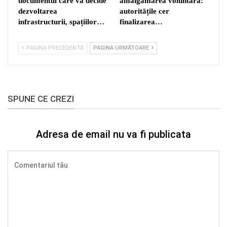
documentul care va decide
amalgamarea voluntară:
dezvoltarea
autoritățile cer
infrastructurii, spațiilor…
finalizarea…
PAGINA PRECEDENTĂ
PAGINA URMĂTOARE
SPUNE CE CREZI
Adresa de email nu va fi publicata