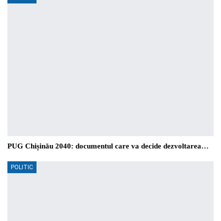
PUG Chișinău 2040: documentul care va decide dezvoltarea…
POLITIC