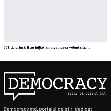
761 de primării au inițiat amalgamarea voluntară:…
Democracy.md, portalul de știri dedicat