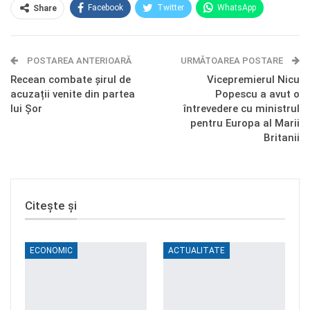
Facebook
Twitter
WhatsApp
Share
E-mail
Facebook Messenger
POSTAREA ANTERIOARĂ
Telegram
OK.ru
URMĂTOAREA POSTARE
Recean combate șirul de
Vicepremierul Nicu
acuzații venite din partea
Popescu a avut o
lui Șor
întrevedere cu ministrul
pentru Europa al Marii
Britanii
Citește și
ECONOMIC
ACTUALITATE