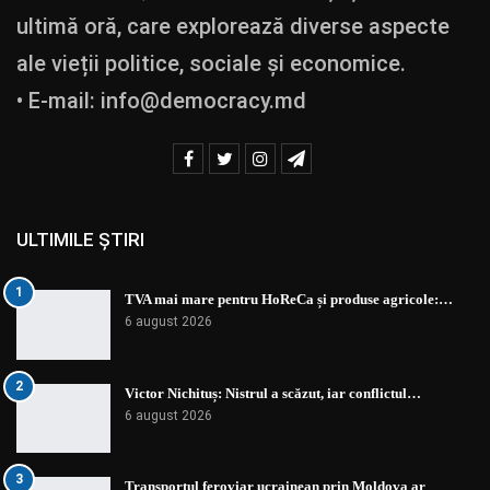
ultimă oră, care explorează diverse aspecte
ale vieții politice, sociale și economice.
• E-mail:
info@democracy.md
ULTIMILE ȘTIRI
1
TVA mai mare pentru HoReCa și produse agricole:…
6 august 2026
2
Victor Nichituș: Nistrul a scăzut, iar conflictul…
6 august 2026
3
Transportul feroviar ucrainean prin Moldova ar