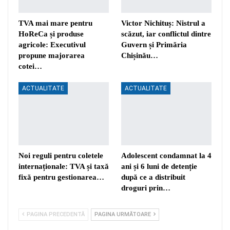
TVA mai mare pentru
Victor Nichituș: Nistrul a
HoReCa și produse
scăzut, iar conflictul dintre
agricole: Executivul
Guvern și Primăria
propune majorarea
Chișinău…
cotei…
ACTUALITATE
ACTUALITATE
Noi reguli pentru coletele
Adolescent condamnat la 4
internaționale: TVA și taxă
ani și 6 luni de detenție
fixă pentru gestionarea…
după ce a distribuit
droguri prin…
PAGINA PRECEDENTĂ
PAGINA URMĂTOARE