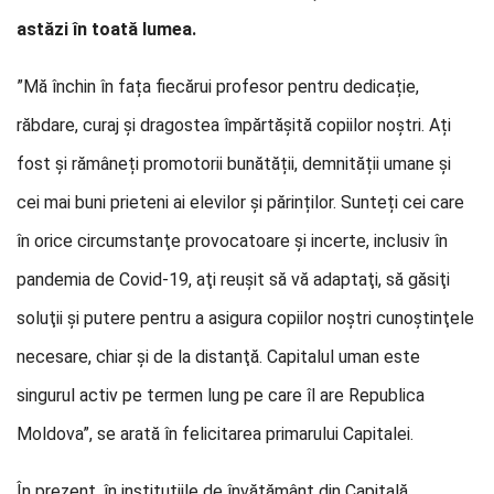
astăzi în toată lumea.
”Mă închin în fața fiecărui profesor pentru dedicație,
răbdare, curaj și dragostea împărtășită copiilor noștri. Ați
fost și rămâneți promotorii bunătății, demnității umane și
cei mai buni prieteni ai elevilor și părinților. Sunteți cei care
în orice circumstanţe provocatoare și incerte, inclusiv în
pandemia de Covid-19, aţi reuşit să vă adaptaţi, să găsiţi
soluţii şi putere pentru a asigura copiilor noştri cunoştinţele
necesare, chiar şi de la distanţă. Capitalul uman este
singurul activ pe termen lung pe care îl are Republica
Moldova”, se arată în felicitarea primarului Capitalei.
În prezent, în instituțiile de învățământ din Capitală