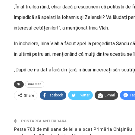
„În al treilea rând, chiar dacă presupunem că polițiștii de f
împiedică să apelați la Iohannis și Zelenski? Vă lăudați per
interesul cetățenilor!”, a menționat Irina Vlah.
În încheiere, Irina Vlah a făcut apel la președinta Sandu s
în ultimii patru ani, menționând că mulți dintre aceștia se
„După ce i-a dat afară din țară, măcar încercați să-i scutiț
irina vlah
Facebook
Twitter
E-mail
Fa
Share
POSTAREA ANTERIOARĂ
Peste 700 de milioane de lei a alocat Primăria Chișinău