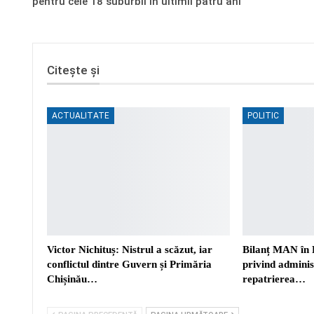
pentru cele 18 suburbii în ultimii patru ani
Citește și
ACTUALITATE
POLITIC
Victor Nichituș: Nistrul a scăzut, iar
Bilanț MAN în 
conflictul dintre Guvern și Primăria
privind adminis
Chișinău…
repatrierea…