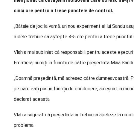
menționat că cetățenii moldoveni care doresc să-și vi
cinci ore pentru a trece punctele de control.
„Bătaie de joc la vamă, un nou experiment al lui Sandu as
rudele trebuie să aștepte 4-5 ore pentru a trece punctul d
Vlah a mai subliniat că responsabili pentru aceste eșecuri s
Frontieră, numiți în funcții de către președinta Maia Sandu
„Doamnă președintă, mă adresez către dumneavoastră. Premie
pe care i-ați pus în funcții de conducere, au eșuat în munca
declarat aceasta.
Vlah a sugerat că președinta ar trebui să apeleze la omolog
problema.