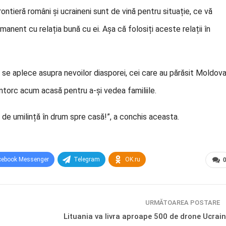
rontieră români și ucraineni sunt de vină pentru situație, ce vă
manent cu relația bună cu ei. Așa că folosiți aceste relații în
ă se aplece asupra nevoilor diasporei, cei care au părăsit Moldov
 întorc acum acasă pentru a-și vedea familiile.
i de umilință în drum spre casă!”, a conchis aceasta.
cebook Messenger
Telegram
OK.ru
URMĂTOAREA POSTARE
Lituania va livra aproape 500 de drone Ucrain