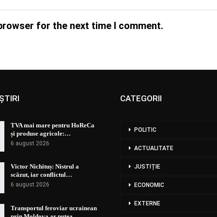
browser for the next time I comment.
ȘTIRI
CATEGORII
TVA mai mare pentru HoReCa
POLITIC
și produse agricole:…
6 august 2026
ACTUALITATE
Victor Nichituș: Nistrul a
JUSTIȚIE
scăzut, iar conflictul…
6 august 2026
ECONOMIC
EXTERNE
Transportul feroviar ucrainean
prin Moldova ar putea…