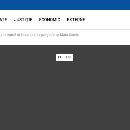
ATE
JUSTIȚIE
ECONOMIC
EXTERNE
 de la vamă și face apel la președinta Maia Sandu
POLITIC