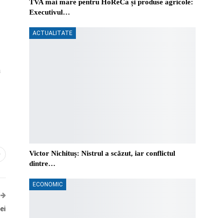
TVA mai mare pentru HoReCa și produse agricole:
Executivul…
ACTUALITATE
a
Victor Nichituș: Nistrul a scăzut, iar conflictul
0
dintre…
ECONOMIC
ei