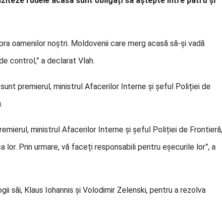
ziteze rudele acasă sunt obligați să aștepte între patru și
upra oamenilor noștri. Moldovenii care merg acasă să-și vadă
e control,” a declarat Vlah.
unt premierul, ministrul Afacerilor Interne și șeful Poliției de
.
rul, ministrul Afacerilor Interne și șeful Poliției de Frontieră
 lor. Prin urmare, vă faceți responsabili pentru eșecurile lor”, a
ii săi, Klaus Iohannis și Volodimir Zelenski, pentru a rezolva