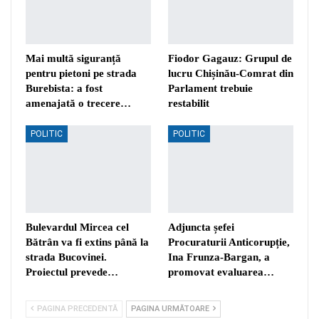
Mai multă siguranță
Fiodor Gagauz: Grupul de
pentru pietoni pe strada
lucru Chișinău-Comrat din
Burebista: a fost
Parlament trebuie
amenajată o trecere…
restabilit
POLITIC
POLITIC
Bulevardul Mircea cel
Adjuncta șefei
Bătrân va fi extins până la
Procuraturii Anticorupție,
strada Bucovinei.
Ina Frunza-Bargan, a
Proiectul prevede…
promovat evaluarea…
PAGINA PRECEDENTĂ
PAGINA URMĂTOARE