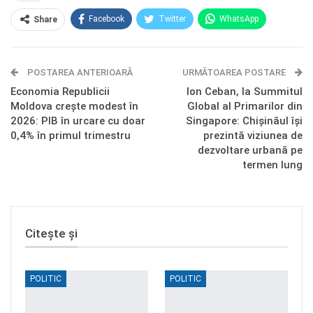
Facebook
Twitter
WhatsApp
Share
E-mail
Facebook Messenger
POSTAREA ANTERIOARĂ
Telegram
OK.ru
URMĂTOAREA POSTARE
Economia Republicii
Ion Ceban, la Summitul
Moldova crește modest în
Global al Primarilor din
2026: PIB în urcare cu doar
Singapore: Chișinăul își
0,4% în primul trimestru
prezintă viziunea de
dezvoltare urbană pe
termen lung
Citește și
POLITIC
POLITIC