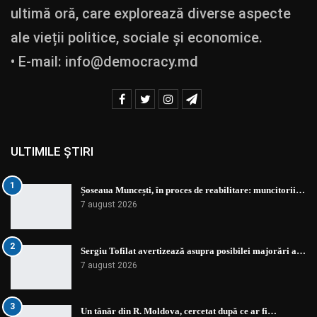
ultimă oră, care explorează diverse aspecte
ale vieții politice, sociale și economice.
• E-mail:
info@democracy.md
ULTIMILE ȘTIRI
1
Șoseaua Muncești, în proces de reabilitare: muncitorii…
7 august 2026
2
Sergiu Tofilat avertizează asupra posibilei majorări a…
7 august 2026
3
Un tânăr din R. Moldova, cercetat după ce ar fi…