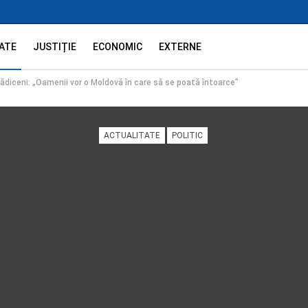
ATE
JUSTIȚIE
ECONOMIC
EXTERNE
 Bădiceni: „Oamenii vor o Moldovă în care să se poată întoarce”
ACTUALITATE
POLITIC