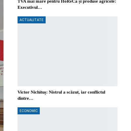
TVA mai mare pentru HoReCa și produse agricole:
Executivul…
ACTUALITATE
Victor Nichituș: Nistrul a scăzut, iar conflictul
dintre…
ECONOMIC