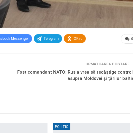
cebook Messenger
Telegram
OK.ru
URMĂTOAREA POSTARE
Fost comandant NATO: Rusia vrea să recâștige control
asupra Moldovei și țărilor balti
POLITIC