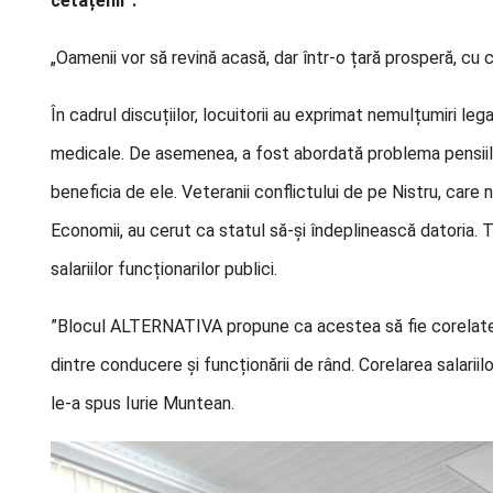
cetățenii”.
„Oamenii vor să revină acasă, dar într-o țară prosperă, cu c
În cadrul discuțiilor, locuitorii au exprimat nemulțumiri leg
medicale. De asemenea, a fost abordată problema pensiil
beneficia de ele. Veteranii conflictului de pe Nistru, care
Economii, au cerut ca statul să-și îndeplinească datoria. T
salariilor funcționarilor publici.
”Blocul ALTERNATIVA propune ca acestea să fie corelate 
dintre conducere și funcționării de rând. Corelarea salariilor
le-a spus Iurie Muntean.