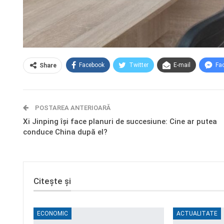
Facebook
Twitter
E-mail
Fa
Share
POSTAREA ANTERIOARĂ
Xi Jinping își face planuri de succesiune: Cine ar putea
conduce China după el?
Citește și
ECONOMIC
ACTUALITATE