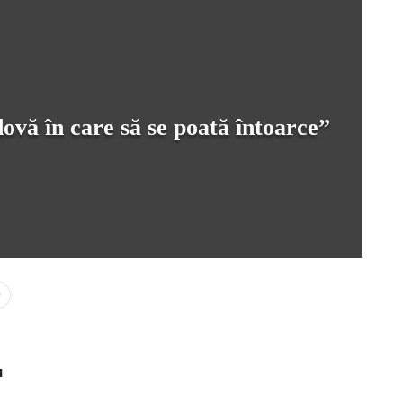
ovă în care să se poată întoarce”
0
u