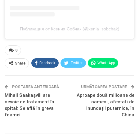
Публикация от Ксения Собчак (@xenia_sobchak)
0
Facebook
Twitter
WhatsApp
Share
E-mail
Facebook Messenger
POSTAREA ANTERIOARĂ
Telegram
OK.ru
URMĂTOAREA POSTARE
Mihail Saakașvili are
Aproape două milioane de
nevoie de tratament în
oameni, afectați de
spital: Se află în greva
inundații puternice, în
foamei
China