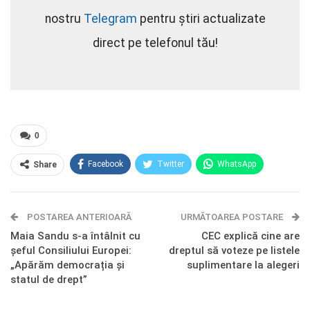
nostru
Telegram
pentru știri actualizate
direct pe telefonul tău!
0
Facebook
Twitter
WhatsApp
Share
E-mail
Facebook Messenger
POSTAREA ANTERIOARĂ
Telegram
OK.ru
URMĂTOAREA POSTARE
Maia Sandu s-a întâlnit cu
CEC explică cine are
șeful Consiliului Europei:
dreptul să voteze pe listele
„Apărăm democrația și
suplimentare la alegeri
statul de drept”