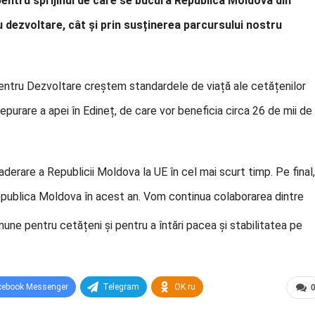
entru sprijinul de care se bucură Republica Moldova din
u dezvoltare, cât și prin susținerea parcursului nostru
pentru Dezvoltare creștem standardele de viață ale cetățenilor
epurare a apei în Edineț, de care vor beneficia circa 26 de mii de
aderare a Republicii Moldova la UE în cel mai scurt timp. Pe final,
epublica Moldova în acest an. Vom continua colaborarea dintre
mune pentru cetățeni și pentru a întări pacea și stabilitatea pe
cebook Messenger
Telegram
OK.ru