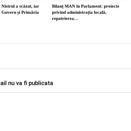
 Nistrul a scăzut, iar
Bilanț MAN în Parlament: proiecte
re Guvern și Primăria
privind administrația locală,
repatrierea…
il nu va fi publicata