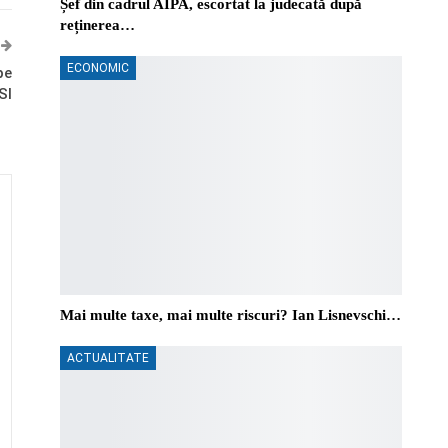
Șef din cadrul AIPA, escortat la judecată după
reținerea…
ECONOMIC
pe
SI
Mai multe taxe, mai multe riscuri? Ian Lisnevschi…
ACTUALITATE