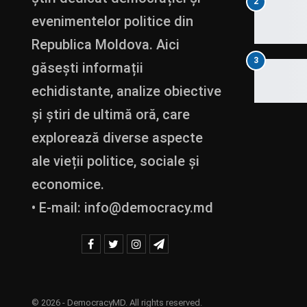
2
evenimentelor politice din
Republica Moldova. Aici
3
găsești informații
echidistante, analize obiective
și știri de ultimă oră, care
explorează diverse aspecte
ale vieții politice, sociale și
economice.
• E-mail:
info@democracy.md
© 2026 - DemocracyMD. All rights reserved.