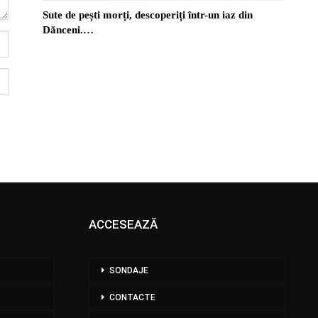
Sute de pești morți, descoperiți într-un iaz din
Dănceni.…
ACCESEAZĂ
SONDAJE
CONTACTE