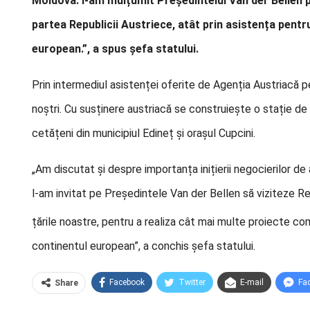
Moldova. I-am mulțumit Președintelui Van der Bellen p
partea Republicii Austriece, atât prin asistența pentr
european.”, a spus șefa statului.
Prin intermediul asistenței oferite de Agenția Austriacă 
noștri. Cu susținere austriacă se construiește o stație de 
cetățeni din municipiul Edineț și orașul Cupcini.
„Am discutat și despre importanța inițierii negocierilor de 
l-am invitat pe
Președintele Van der Bellen să viziteze R
țările noastre, pentru a realiza cât mai multe proiecte co
continentul european”, a conchis șefa statului.
Facebook
Twitter
E-mail
Fa
Share