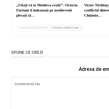
„Uitați-vă la Moldova reală”: Victoria
Victor Nichituș:
Furtună îi îndeamnă pe moldovenii
conflictul dint
plecați să…
Chișinău…
PAGINA PRECEDENTĂ
PAGINA URMĂTOARE
SPUNE CE CREZI
Adresa de ema