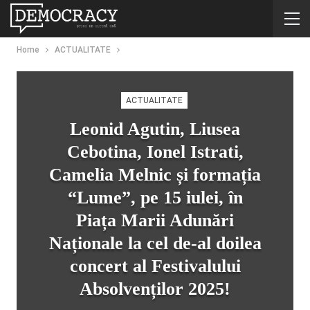
Home
ACTUALITATE
ACTUALITATE
Leonid Agutin, Liusea
Cebotina, Ionel Istrati,
Camelia Melnic și formația
“Lume”, pe 15 iulei, în
Piața Marii Adunări
Naționale la cel de-al doilea
concert al Festivalului
Absolvenților 2025!