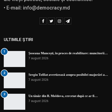
• E-mail:
info@democracy.md
ULTIMILE ȘTIRI
1
Șoseaua Muncești, în proces de reabilitare: muncitorii…
7 august 2026
2
Sergiu Tofilat avertizează asupra posibilei majorări a…
7 august 2026
3
Un tânăr din R. Moldova, cercetat după ce ar fi…
7 august 2026