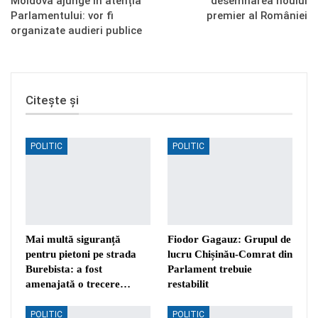
Moldova ajunge în atenția
desemnarea noului
Parlamentului: vor fi
premier al României
organizate audieri publice
Citește și
POLITIC
POLITIC
Mai multă siguranță
Fiodor Gagauz: Grupul de
pentru pietoni pe strada
lucru Chișinău-Comrat din
Burebista: a fost
Parlament trebuie
amenajată o trecere…
restabilit
POLITIC
POLITIC