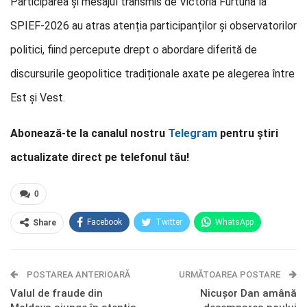
Participarea și mesajul transmis de Victoria Furtună la
SPIEF-2026 au atras atenția participanților și observatorilor
politici, fiind percepute drept o abordare diferită de
discursurile geopolitice tradiționale axate pe alegerea între
Est și Vest.
Abonează-te la canalul nostru
Telegram
pentru știri
actualizate direct pe telefonul tău!
0
Facebook
Twitter
WhatsApp
Share
E-mail
Facebook Messenger
POSTAREA ANTERIOARĂ
Telegram
OK.ru
URMĂTOAREA POSTARE
Valul de fraude din
Nicușor Dan amână