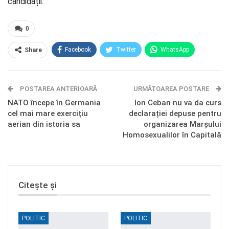
candidații.
0
Facebook
Twitter
WhatsApp
Share
E-mail
Facebook Messenger
POSTAREA ANTERIOARĂ
Telegram
OK.ru
URMĂTOAREA POSTARE
NATO începe în Germania
Ion Ceban nu va da curs
cel mai mare exercițiu
declarației depuse pentru
aerian din istoria sa
organizarea Marșului
Homosexualilor în Capitală
Citește și
POLITIC
POLITIC