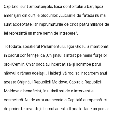
Capitalei sunt ambuteiajele, lipsa confortului urban, lipsa
amenajării din curțile blocurilor: „Lucrările de fațadă nu mai
sunt acceptate, iar împrumuturile de circa patru miliarde de
lei reprezintă un mare semn de întrebare”.
Totodată, speakerul Parlamentului, Igor Grosu, a menționat
în cadrul conferinței că „Chișinăul a intrat pe mâna forțelor
pro-Kremlin. Chiar dacă au încercat să-și schimbe părul,
năravul a rămas același… Haideți, vă rog, să întoarcem anul
acesta Chișinăul Republicii Moldova. Capitala Republicii
Moldova a beneficiat, în ultimii ani, de o intervenție
cosmetică. Nu de asta are nevoie o Capitală europeană, ci
de proiecte, investiții. Lucrul acesta îl poate face un primar