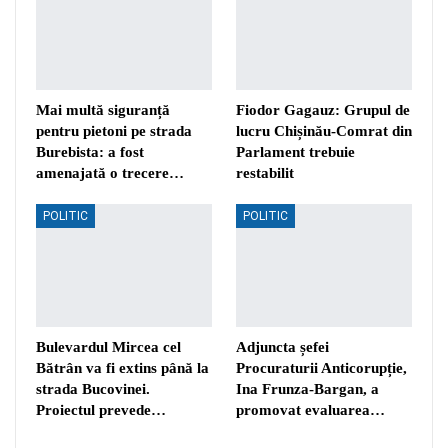
Mai multă siguranță
Fiodor Gagauz: Grupul de
pentru pietoni pe strada
lucru Chișinău-Comrat din
Burebista: a fost
Parlament trebuie
amenajată o trecere…
restabilit
POLITIC
POLITIC
Bulevardul Mircea cel
Adjuncta șefei
Bătrân va fi extins până la
Procuraturii Anticorupție,
strada Bucovinei.
Ina Frunza-Bargan, a
Proiectul prevede…
promovat evaluarea…