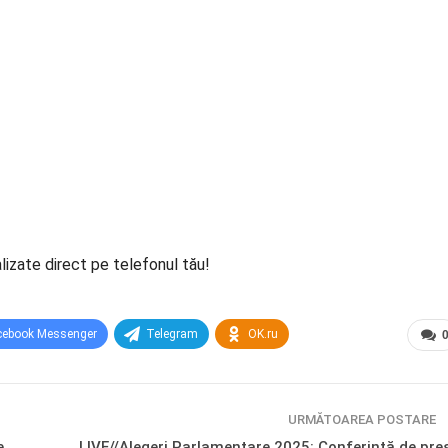
lizate direct pe telefonul tău!
cebook Messenger
Telegram
OK.ru
URMĂTOAREA POSTARE
e
LIVE//Alegeri Parlamentare 2025: Conferință de pre