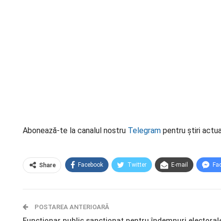
Abonează-te la canalul nostru
Telegram
pentru știri actua
Facebook
Twitter
E-mail
Fa
Share
POSTAREA ANTERIOARĂ
Funcționar public sancționat pentru îndemnuri electoral