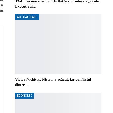
TVA mai mare pentru HoReCa și produse agricole:
 a
Executivul…
ui
ACTUALITATE
Victor Nichituș: Nistrul a scăzut, iar conflictul
dintre…
ECONOMIC