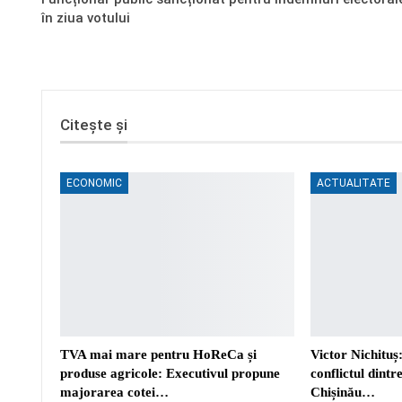
în ziua votului
Citește și
ECONOMIC
ACTUALITATE
TVA mai mare pentru HoReCa și
Victor Nichituș:
produse agricole: Executivul propune
conflictul dint
majorarea cotei…
Chișinău…