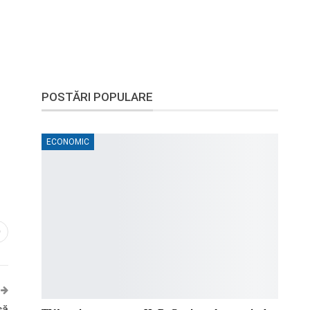
POSTĂRI POPULARE
ECONOMIC
0
să