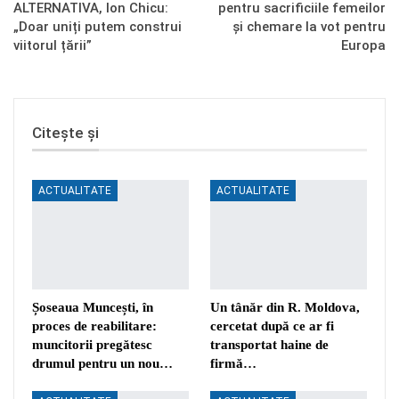
ALTERNATIVA, Ion Chicu:
pentru sacrificiile femeilor
„Doar uniți putem construi
și chemare la vot pentru
viitorul țării”
Europa
Citește și
ACTUALITATE
ACTUALITATE
Șoseaua Muncești, în
Un tânăr din R. Moldova,
proces de reabilitare:
cercetat după ce ar fi
muncitorii pregătesc
transportat haine de
drumul pentru un nou…
firmă…