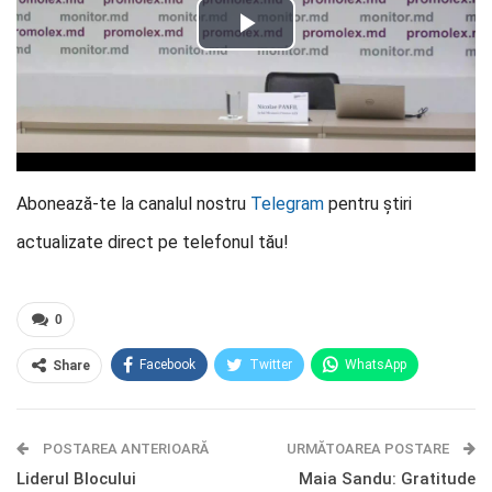
Abonează-te la canalul nostru
Telegram
pentru știri
actualizate direct pe telefonul tău!
0
Facebook
Twitter
WhatsApp
Share
E-mail
Facebook Messenger
POSTAREA ANTERIOARĂ
Telegram
OK.ru
URMĂTOAREA POSTARE
Liderul Blocului
Maia Sandu: Gratitude