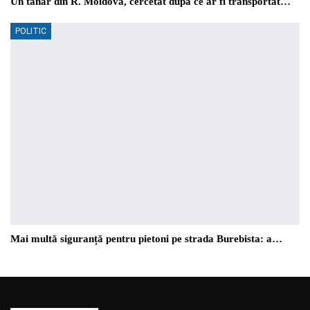
Un tânăr din R. Moldova, cercetat după ce ar fi transportat…
POLITIC
Mai multă siguranță pentru pietoni pe strada Burebista: a…