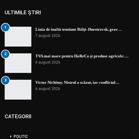
ULTIMILE ȘTIRI
1
Linia de înaltă tensiune Bălți–Dnestrovsk, grav…
7 august 2026
2
TVA mai mare pentru HoReCa și produse agricole:…
6 august 2026
3
Victor Nichituș: Nistrul a scăzut, iar conflictul…
6 august 2026
CATEGORII
POLITIC