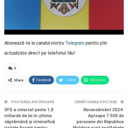
Abonează-te la canalul nostru
Telegram
pentru știri
actualizate direct pe telefonul tău!
0
Facebook
Twitter
WhatsApp
Share
E-mail
Facebook Messenger
POSTAREA ANTERIOARĂ
Telegram
OK.ru
URMĂTOAREA POSTARE
SFS a colectat peste 1,8
Recensământ 2024:
miliarde de lei în ultima
Aproape 7.500 de
săptămână și intensifică
persoane din Republica
vizitele fiscale pentru
Moldova sunt analfabete