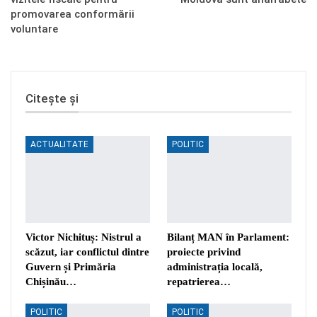
promovarea conformării
voluntare
Citește și
ACTUALITATE
POLITIC
Victor Nichituș: Nistrul a
Bilanț MAN în Parlament:
scăzut, iar conflictul dintre
proiecte privind
Guvern și Primăria
administrația locală,
Chișinău…
repatrierea…
POLITIC
POLITIC