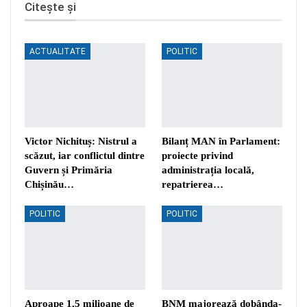
Citește și
ACTUALITATE
POLITIC
Victor Nichituș: Nistrul a
Bilanț MAN în Parlament:
scăzut, iar conflictul dintre
proiecte privind
Guvern și Primăria
administrația locală,
Chișinău…
repatrierea…
POLITIC
POLITIC
Aproape 1,5 milioane de
BNM majorează dobânda-