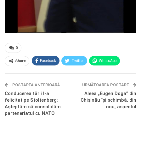
0
Facebook
Twitter
WhatsApp
Share
E-mail
Facebook Messenger
POSTAREA ANTERIOARĂ
Telegram
OK.ru
URMĂTOAREA POSTARE
Conducerea țării l-a
Aleea „Eugen Doga” din
felicitat pe Stoltenberg:
Chişinău îşi schimbă, din
Așteptăm să consolidăm
nou, aspectul
parteneriatul cu NATO