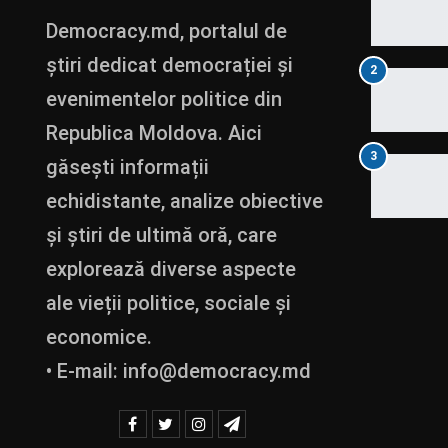
Democracy.md, portalul de
știri dedicat democrației și
2
evenimentelor politice din
Republica Moldova. Aici
3
găsești informații
echidistante, analize obiective
și știri de ultimă oră, care
explorează diverse aspecte
ale vieții politice, sociale și
economice.
• E-mail:
info@democracy.md