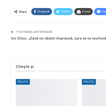
Facebook
Twitter
E-mail
Fa
Share
POSTAREA ANTERIOARĂ
Ion Chicu: „Dacă nu vâslim împreună, ţara se va scufun
Citește și
POLITIC
POLITIC