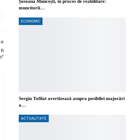
Șoseaua Muncești, în proces de reabilitare:
muncitorii…
0
ECONOMIC
fi
t”
Sergiu Tofilat avertizează asupra posibilei majorări
a…
ACTUALITATE