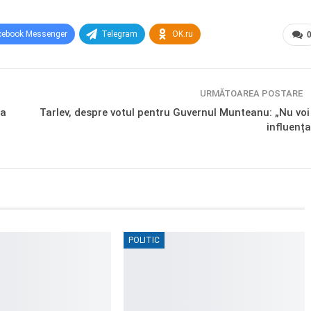
cebook Messenger
Telegram
OK.ru
URMĂTOAREA POSTARE
da
Tarlev, despre votul pentru Guvernul Munteanu: „Nu voi 
influența
POLITIC