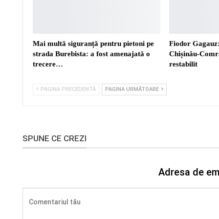
Mai multă siguranță pentru pietoni pe
Fiodor Gagauz:
strada Burebista: a fost amenajată o
Chișinău-Comra
trecere…
restabilit
PAGINA PRECEDENTĂ
PAGINA URMĂTOARE
SPUNE CE CREZI
Adresa de ema