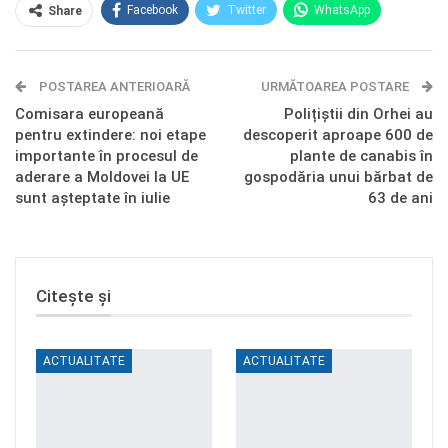
Facebook
Twitter
WhatsApp
Share
E-mail
Facebook Messenger
POSTAREA ANTERIOARĂ
Telegram
OK.ru
URMĂTOAREA POSTARE
Comisara europeană
Polițiștii din Orhei au
pentru extindere: noi etape
descoperit aproape 600 de
importante în procesul de
plante de canabis în
aderare a Moldovei la UE
gospodăria unui bărbat de
sunt așteptate în iulie
63 de ani
Citește și
ACTUALITATE
ACTUALITATE