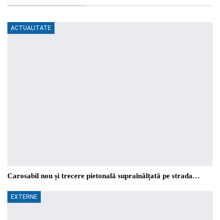
ACTUALITATE
Carosabil nou și trecere pietonală supraînălțată pe strada…
EXTERNE