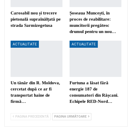
Carosabil nou și trecere
Șoseaua Muncești, în
pietonală supraînălțată pe
proces de reabilitare:
strada Sarmizegetusa
muncitorii pregătesc
drumul pentru un nou…
ACTUALITATE
ACTUALITATE
Un tânăr din R. Moldova,
Furtuna a lăsat fără
cercetat după ce ar fi
energie 187 de
transportat haine de
consumatori din Râșcani.
firmă…
Echipele RED-Nord…
PAGINA PRECEDENTĂ
PAGINA URMĂTOARE