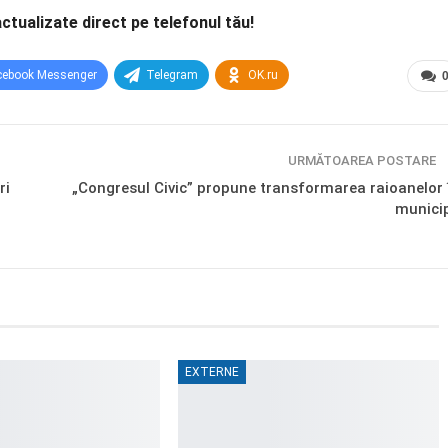
actualizate direct pe telefonul tău!
cebook Messenger
Telegram
OK.ru
URMĂTOAREA POSTARE
ri
„Congresul Civic” propune transformarea raioanelor 
municip
EXTERNE