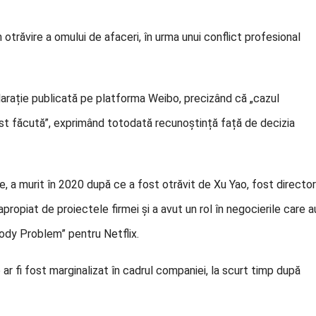
otrăvire a omului de afaceri, în urma unui conflict profesional
rație publicată pe platforma Weibo, precizând că „cazul
 a fost făcută”, exprimând totodată recunoștință față de decizia
, a murit în 2020 după ce a fost otrăvit de Xu Yao, fost director
apropiat de proiectele firmei și a avut un rol în negocierile care a
ody Problem” pentru Netflix.
 ar fi fost marginalizat în cadrul companiei, la scurt timp după