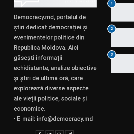
1
Democracy.md, portalul de
știri dedicat democrației și
2
evenimentelor politice din
Republica Moldova. Aici
3
găsești informații
echidistante, analize obiective
și știri de ultimă oră, care
explorează diverse aspecte
ale vieții politice, sociale și
economice.
• E-mail:
info@democracy.md