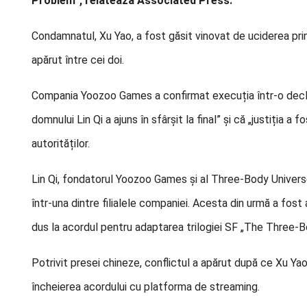
Problem”, relatează Associated Press.
Condamnatul, Xu Yao, a fost găsit vinovat de uciderea prin 
apărut între cei doi.
Compania Yoozoo Games a confirmat execuția într-o decla
domnului Lin Qi a ajuns în sfârșit la final” și că „justiția
autorităților.
Lin Qi, fondatorul Yoozoo Games și al Three-Body Universe
într-una dintre filialele companiei. Acesta din urmă a fost 
dus la acordul pentru adaptarea trilogiei SF „The Three-B
Potrivit presei chineze, conflictul a apărut după ce Xu Yao
încheierea acordului cu platforma de streaming.