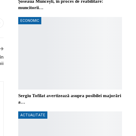
Șoseaua Muncești, în proces de reabilitare:
muncitorii…
ECONOMIC
0
în
ii
Sergiu Tofilat avertizează asupra posibilei majorări
a…
ACTUALITATE