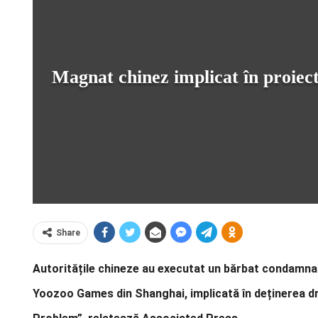
Magnat chinez implicat în proiect
Share
Autoritățile chineze au executat un bărbat condamnat 
Yoozoo Games din Shanghai, implicată în deținerea dre