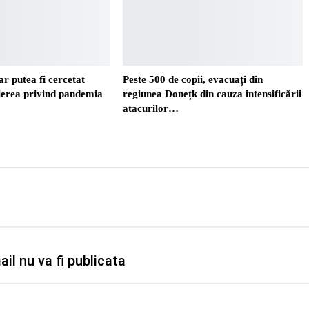
r putea fi cercetat
Peste 500 de copii, evacuați din
ierea privind pandemia
regiunea Donețk din cauza intensificării
atacurilor…
il nu va fi publicata