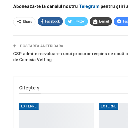
Abonează-te la canalul nostru
Telegram
pentru știri 
Facebook
Twitter
E-mail
Fa
Share
POSTAREA ANTERIOARĂ
CSP admite reevaluarea unui procuror respins de două o
de Comisia Vetting
Citește și
EXTERNE
EXTERNE