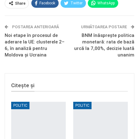
Facebook
Twitter
WhatsApp
Share
E-mail
Facebook Messenger
POSTAREA ANTERIOARĂ
Telegram
OK.ru
URMĂTOAREA POSTARE
Noi etape în procesul de
BNM înăsprește politica
aderare la UE: clusterele 2–
monetară: rata de bază
6, în analiză pentru
urcă la 7,00%, decizie luată
Moldova și Ucraina
unanim
Citește și
POLITIC
POLITIC