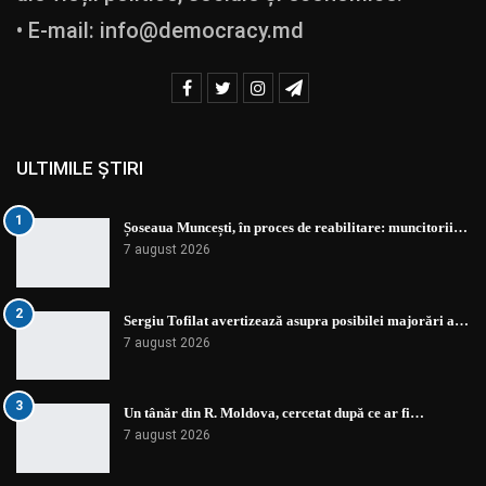
• E-mail:
info@democracy.md
ULTIMILE ȘTIRI
1
Șoseaua Muncești, în proces de reabilitare: muncitorii…
7 august 2026
2
Sergiu Tofilat avertizează asupra posibilei majorări a…
7 august 2026
3
Un tânăr din R. Moldova, cercetat după ce ar fi…
7 august 2026