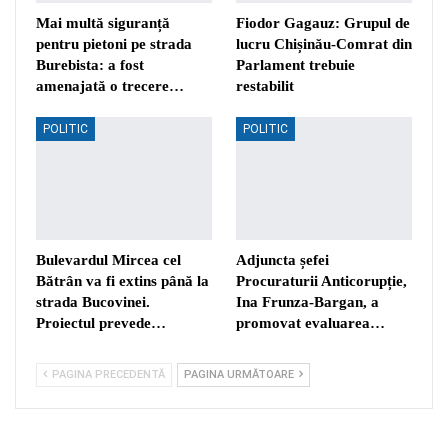
Mai multă siguranță
Fiodor Gagauz: Grupul de
pentru pietoni pe strada
lucru Chișinău-Comrat din
Burebista: a fost
Parlament trebuie
amenajată o trecere…
restabilit
POLITIC
POLITIC
Bulevardul Mircea cel
Adjuncta șefei
Bătrân va fi extins până la
Procuraturii Anticorupție,
strada Bucovinei.
Ina Frunza-Bargan, a
Proiectul prevede…
promovat evaluarea…
PAGINA PRECEDENTĂ
PAGINA URMĂTOARE