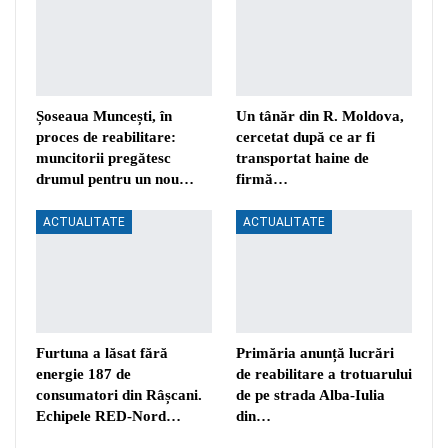
Șoseaua Muncești, în
Un tânăr din R. Moldova,
proces de reabilitare:
cercetat după ce ar fi
muncitorii pregătesc
transportat haine de
drumul pentru un nou…
firmă…
ACTUALITATE
ACTUALITATE
Furtuna a lăsat fără
Primăria anunță lucrări
energie 187 de
de reabilitare a trotuarului
consumatori din Râșcani.
de pe strada Alba-Iulia
Echipele RED-Nord…
din…