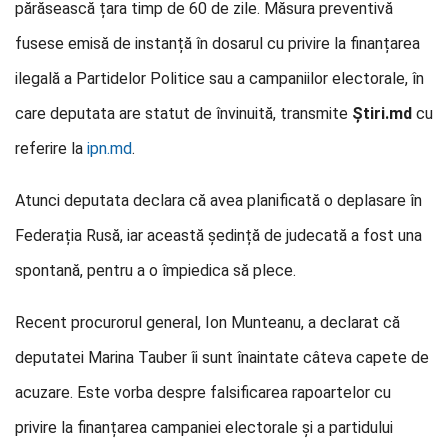
părăsească țara timp de 60 de zile. Măsura preventivă
fusese emisă de instanță în dosarul cu privire la finanțarea
ilegală a Partidelor Politice sau a campaniilor electorale, în
care deputata are statut de învinuită, transmite
Știri.md
cu
referire la
ipn.md
.
Atunci deputata declara că avea planificată o deplasare în
Federația Rusă, iar această ședință de judecată a fost una
spontană, pentru a o împiedica să plece.
Recent procurorul general, Ion Munteanu, a declarat că
deputatei Marina Tauber îi sunt înaintate câteva capete de
acuzare. Este vorba despre falsificarea rapoartelor cu
privire la finanțarea campaniei electorale și a partidului