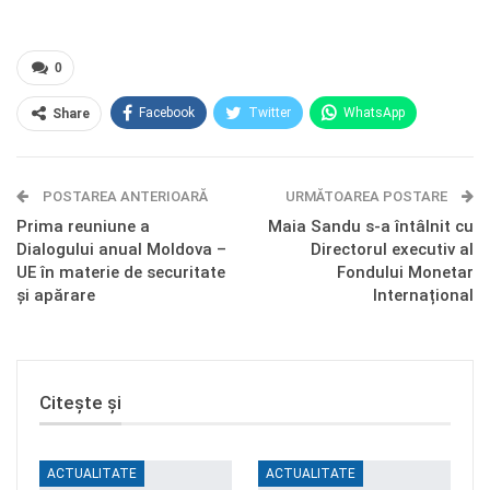
0
Facebook
Twitter
WhatsApp
Share
E-mail
Facebook Messenger
POSTAREA ANTERIOARĂ
Telegram
OK.ru
URMĂTOAREA POSTARE
Prima reuniune a
Maia Sandu s-a întâlnit cu
Dialogului anual Moldova –
Directorul executiv al
UE în materie de securitate
Fondului Monetar
și apărare
Internațional
Citește și
ACTUALITATE
ACTUALITATE