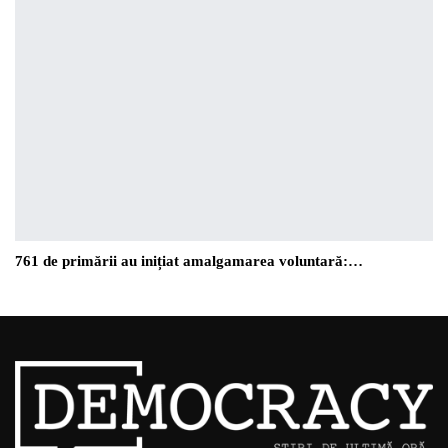
761 de primării au inițiat amalgamarea voluntară:…