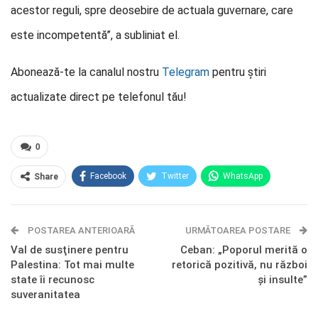
acestor reguli, spre deosebire de actuala guvernare, care
este incompetentă”, a subliniat el.
Abonează-te la canalul nostru
Telegram
pentru știri
actualizate direct pe telefonul tău!
0
Facebook
Twitter
WhatsApp
Share
E-mail
Facebook Messenger
POSTAREA ANTERIOARĂ
Telegram
OK.ru
URMĂTOAREA POSTARE
Val de susţinere pentru
Ceban: „Poporul merită o
Palestina: Tot mai multe
retorică pozitivă, nu război
state îi recunosc
și insulte”
suveranitatea