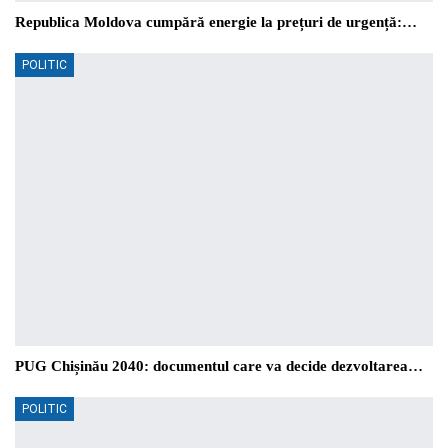
Republica Moldova cumpără energie la prețuri de urgență:…
POLITIC
PUG Chișinău 2040: documentul care va decide dezvoltarea…
POLITIC