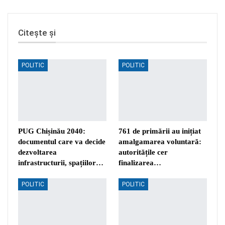
Citește și
POLITIC
POLITIC
PUG Chișinău 2040:
761 de primării au inițiat
documentul care va decide
amalgamarea voluntară:
dezvoltarea
autoritățile cer
infrastructurii, spațiilor…
finalizarea…
POLITIC
POLITIC